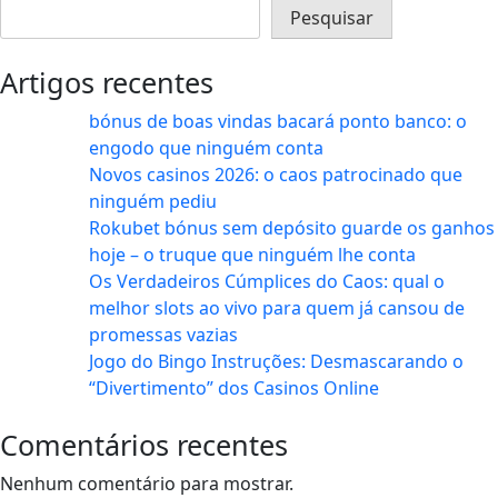
Pesquisar
Artigos recentes
bónus de boas vindas bacará ponto banco: o
engodo que ninguém conta
Novos casinos 2026: o caos patrocinado que
ninguém pediu
Rokubet bónus sem depósito guarde os ganhos
hoje – o truque que ninguém lhe conta
Os Verdadeiros Cúmplices do Caos: qual o
melhor slots ao vivo para quem já cansou de
promessas vazias
Jogo do Bingo Instruções: Desmascarando o
“Divertimento” dos Casinos Online
Comentários recentes
Nenhum comentário para mostrar.