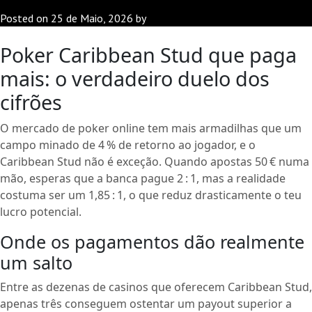
Posted on
25 de Maio, 2026
by
Poker Caribbean Stud que paga
mais: o verdadeiro duelo dos
cifrões
O mercado de poker online tem mais armadilhas que um
campo minado de 4 % de retorno ao jogador, e o
Caribbean Stud não é exceção. Quando apostas 50 € numa
mão, esperas que a banca pague 2 : 1, mas a realidade
costuma ser um 1,85 : 1, o que reduz drasticamente o teu
lucro potencial.
Onde os pagamentos dão realmente
um salto
Entre as dezenas de casinos que oferecem Caribbean Stud,
apenas três conseguem ostentar um payout superior a