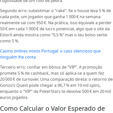
rugosidade de um rolo de pedra.
Segundo erro: subestimar o “rake”. Se o house leva 5 % de
cada pote, um jogador que ganha 1 000 € na semana
realmente sai com 950 €. Na prática, isso equivale a perder
50 € em cada 1 000 € de lucro potencial, algo que o site da
Estoril ainda mostra como “0,5 %” mas o teu bolso sente
como 5 %.
Casino onlines novos Portugal: o caos silencioso que
ninguém lhe conta
Terceiro erro: confiar em bônus de “VIP”. A promoção
promete 5 % de cashback, mas só aplica‑se a quem fez
20 000 € de turnover. Uma comparação direta: o retorno de
Gonzo’s Quest pode chegar a 96,7 % em 10 mil spins,
enquanto o “VIP” de PokerStars te devolve 500 € em 20 mil
euros jogados.
Como Calcular o Valor Esperado de