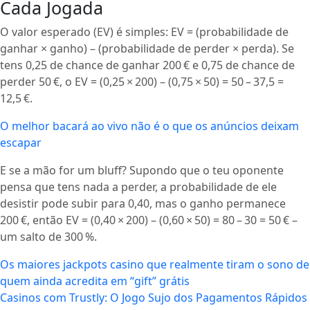
Cada Jogada
O valor esperado (EV) é simples: EV = (probabilidade de
ganhar × ganho) – (probabilidade de perder × perda). Se
tens 0,25 de chance de ganhar 200 € e 0,75 de chance de
perder 50 €, o EV = (0,25 × 200) – (0,75 × 50) = 50 – 37,5 =
12,5 €.
O melhor bacará ao vivo não é o que os anúncios deixam
escapar
E se a mão for um bluff? Supondo que o teu oponente
pensa que tens nada a perder, a probabilidade de ele
desistir pode subir para 0,40, mas o ganho permanece
200 €, então EV = (0,40 × 200) – (0,60 × 50) = 80 – 30 = 50 € –
um salto de 300 %.
Os maiores jackpots casino que realmente tiram o sono de
quem ainda acredita em “gift” grátis
Casinos com Trustly: O Jogo Sujo dos Pagamentos Rápidos