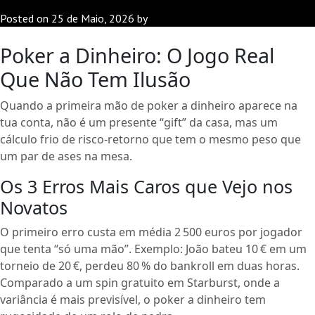
Posted on
25 de Maio, 2026
by
Poker a Dinheiro: O Jogo Real
Que Não Tem Ilusão
Quando a primeira mão de poker a dinheiro aparece na
tua conta, não é um presente “gift” da casa, mas um
cálculo frio de risco‑retorno que tem o mesmo peso que
um par de ases na mesa.
Os 3 Erros Mais Caros que Vejo nos
Novatos
O primeiro erro custa em média 2 500 euros por jogador
que tenta “só uma mão”. Exemplo: João bateu 10 € em um
torneio de 20 €, perdeu 80 % do bankroll em duas horas.
Comparado a um spin gratuito em Starburst, onde a
variância é mais previsível, o poker a dinheiro tem