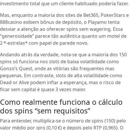
investimento total que um cliente habituado poderia fazer.
Mas, enquanto a maioria dos sites de Bet365, PokerStars e
888casino exibem bônus de depósito, o Playamo tenta
desviar a atenção ao oferecer spins sem wagering. Essa
“generosidade” parece tão autêntica quanto um motel de
2 *‑estrelas* com papel de parede novo.
Andando atrás da verdade, nota‑se que a maioria dos 150
spins só funciona nos slots de baixa volatilidade como
Gonzo’s Quest, onde as vitórias são frequentes mas
pequenas. Em contraste, slots de alta volatilidade como
Dead or Alive podem inflar a esperança, mas o risco de
ficar sem capital é quase 3 vezes maior.
Como realmente funciona o cálculo
dos spins “sem requisitos”
Para entender, multiplica‑se o número de spins (150) pelo
valor médio por giro (0,10 €) e depois pelo RTP (0,965). O