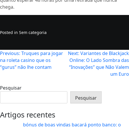
quanto esperar 48 horas por uma retirada que nunca
chega.
Posted in Sem categoria
Navegação
Previous:
Truques para jogar
Next:
Variantes de Blackjack
na roleta casino que os
Online: O Lado Sombra das
de
“gurus” não lhe contam
“Inovações” que Não Valem
artigos
um Euro
Pesquisar
Pesquisar
Artigos recentes
bónus de boas vindas bacará ponto banco: o