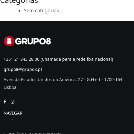
Categorias
Sem categorias
+351 21 843 28 00
(Chamada para a rede fixa nacional)
grupo8@grupo8.pt
Avenida Estados Unidos da América, 27 - G,H e I - 1700-164
Lisboa
NAVEGAR