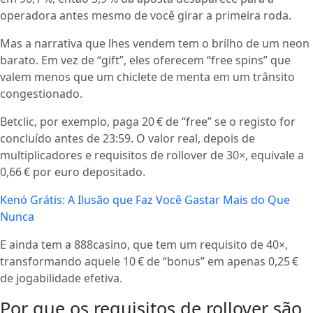
operadora antes mesmo de você girar a primeira roda.
Mas a narrativa que lhes vendem tem o brilho de um neon
barato. Em vez de “gift”, eles oferecem “free spins” que
valem menos que um chiclete de menta em um trânsito
congestionado.
Betclic, por exemplo, paga 20 € de “free” se o registo for
concluído antes de 23:59. O valor real, depois de
multiplicadores e requisitos de rollover de 30×, equivale a
0,66 € por euro depositado.
Kenó Grátis: A Ilusão que Faz Você Gastar Mais do Que
Nunca
E ainda tem a 888casino, que tem um requisito de 40×,
transformando aquele 10 € de “bonus” em apenas 0,25 €
de jogabilidade efetiva.
Por que os requisitos de rollover são