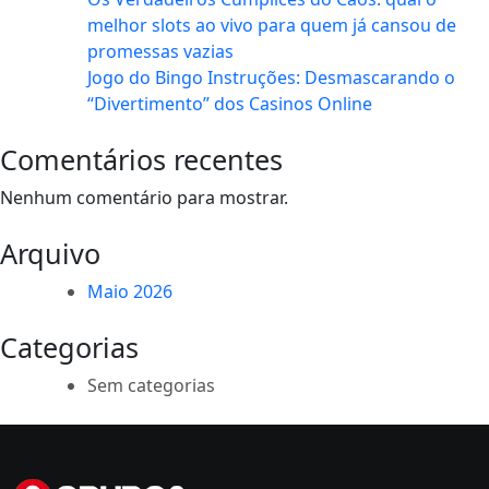
melhor slots ao vivo para quem já cansou de
promessas vazias
Jogo do Bingo Instruções: Desmascarando o
“Divertimento” dos Casinos Online
Comentários recentes
Nenhum comentário para mostrar.
Arquivo
Maio 2026
Categorias
Sem categorias