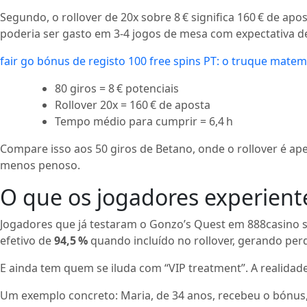
Segundo, o rollover de 20x sobre 8 € significa 160 € de ap
poderia ser gasto em 3‑4 jogos de mesa com expectativa de
fair go bónus de registo 100 free spins PT: o truque mate
80 giros = 8 € potenciais
Rollover 20x = 160 € de aposta
Tempo médio para cumprir = 6,4 h
Compare isso aos 50 giros de Betano, onde o rollover é ap
menos penoso.
O que os jogadores experient
Jogadores que já testaram o Gonzo’s Quest em 888casino sa
efetivo de
94,5 %
quando incluído no rollover, gerando perd
E ainda tem quem se iluda com “VIP treatment”. A realidad
Um exemplo concreto: Maria, de 34 anos, recebeu o bónus, j