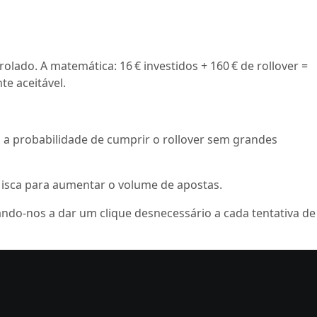
rolado. A matemática: 16 € investidos + 160 € de rollover =
te aceitável.
a a probabilidade de cumprir o rollover sem grandes
a isca para aumentar o volume de apostas.
çando‑nos a dar um clique desnecessário a cada tentativa de