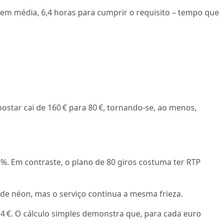
á, em média, 6,4 horas para cumprir o requisito – tempo que
ostar cai de 160 € para 80 €, tornando‑se, ao menos,
%. Em contraste, o plano de 80 giros costuma ter RTP
de néon, mas o serviço continua a mesma frieza.
,4 €. O cálculo simples demonstra que, para cada euro