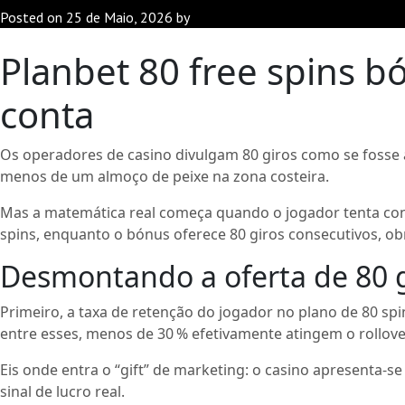
Posted on
25 de Maio, 2026
by
Planbet 80 free spins b
conta
Os operadores de casino divulgam 80 giros como se fosse a s
menos de um almoço de peixe na zona costeira.
Mas a matemática real começa quando o jogador tenta conv
spins, enquanto o bónus oferece 80 giros consecutivos, obri
Desmontando a oferta de 80 g
Primeiro, a taxa de retenção do jogador no plano de 80 spi
entre esses, menos de 30 % efetivamente atingem o rollover
Eis onde entra o “gift” de marketing: o casino apresenta‑
sinal de lucro real.