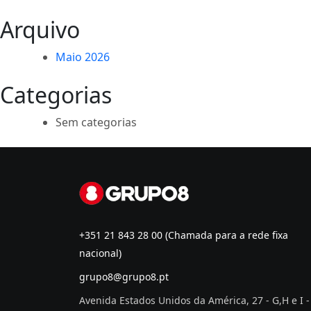
Arquivo
Maio 2026
Categorias
Sem categorias
+351 21 843 28 00
(Chamada para a rede fixa
nacional)
grupo8@grupo8.pt
Avenida Estados Unidos da América, 27 - G,H e I -