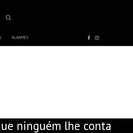
S
ALARMES
 PT: O TRUQUE QUE
 que ninguém lhe conta