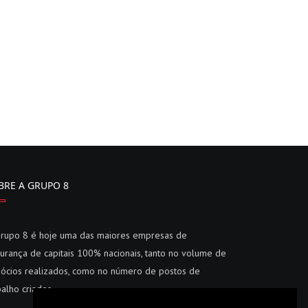
BRE A GRUPO 8
rupo 8 é hoje uma das maiores empresas de
urança de capitais 100% nacionais, tanto no volume de
ócios realizados, como no número de postos de
balho criados.