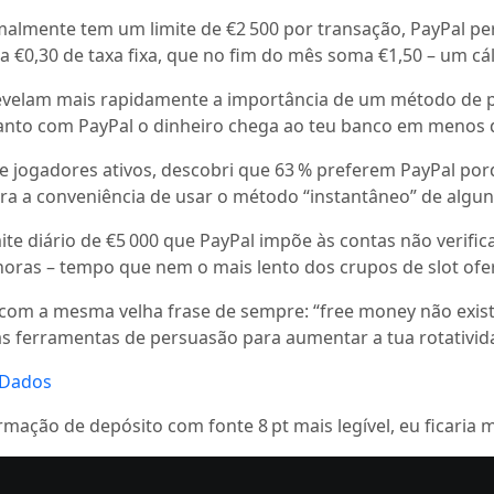
mente tem um limite de €2 500 por transação, PayPal perm
nta €0,30 de taxa fixa, que no fim do mês soma €1,50 – um c
d, revelam mais rapidamente a importância de um método d
uanto com PayPal o dinheiro chega ao teu banco em menos 
e jogadores ativos, descobri que 63 % preferem PayPal porq
ra a conveniência de usar o método “instantâneo” de alguns
 diário de €5 000 que PayPal impõe às contas não verificada
 horas – tempo que nem o mais lento dos crupos de slot ofe
 com a mesma velha frase de sempre: “free money não exist
as ferramentas de persuasão para aumentar a tua rotativid
 Dados
ação de depósito com fonte 8 pt mais legível, eu ficaria 