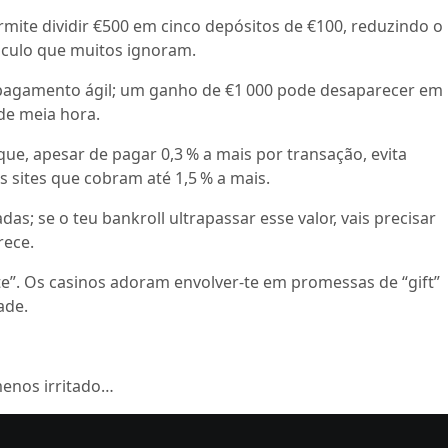
ite dividir €500 em cinco depósitos de €100, reduzindo o
álculo que muitos ignoram.
e pagamento ágil; um ganho de €1 000 pode desaparecer em
de meia hora.
ue, apesar de pagar 0,3 % a mais por transação, evita
 sites que cobram até 1,5 % a mais.
s; se o teu bankroll ultrapassar esse valor, vais precisar
rece.
e”. Os casinos adoram envolver-te em promessas de “gift”
ade.
menos irritado…