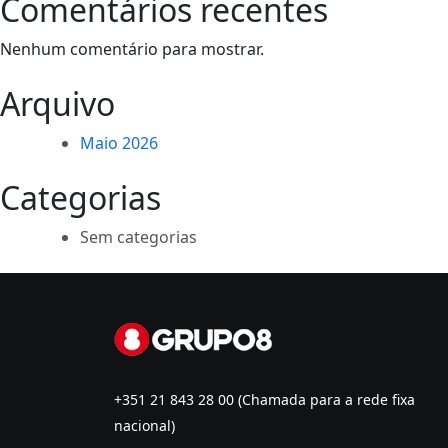
Comentários recentes
Nenhum comentário para mostrar.
Arquivo
Maio 2026
Categorias
Sem categorias
+351 21 843 28 00
(Chamada para a rede fixa
nacional)