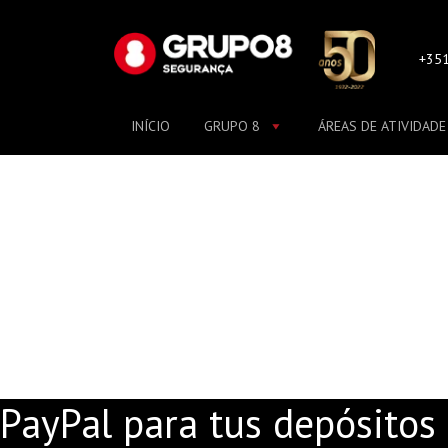
Skip
to
content
+351
INÍCIO
GRUPO 8
ÁREAS DE ATIVIDADE
PAYPAL PARA TUS 
REALMENTE 
PayPal para tus depósitos