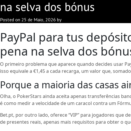
na selva dos bónus
Posted on
25 de Maio, 2026
by
PayPal para tus depósit
pena na selva dos bónu
O primeiro problema que aparece quando decides usar PayPa
isso equivale a €1,45 a cada recarga, um valor que, somado
Porque a maioria das casas a
Olha, o PokerStars ainda aceita apenas transferências banc
é como medir a velocidade de um caracol contra um Fórmula
Bet.pt, por outro lado, oferece “VIP” para jogadores que 
de presentes reais, apenas mais requisitos para obter o q