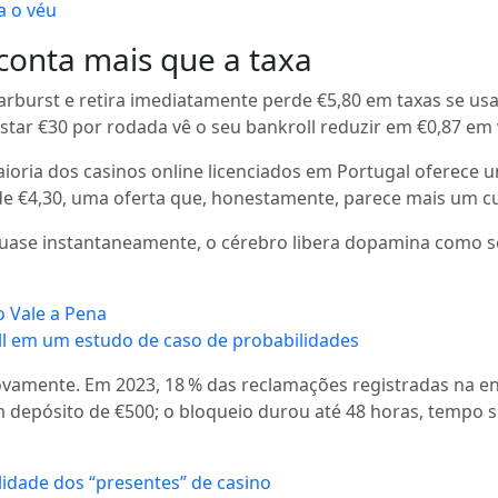
a o véu
conta mais que a taxa
urst e retira imediatamente perde €5,80 em taxas se usar 
ar €30 por rodada vê o seu bankroll reduzir em €0,87 em v
ioria dos casinos online licenciados em Portugal oferece 
no de €4,30, uma oferta que, honestamente, parece mais um
 quase instantaneamente, o cérebro libera dopamina como se
 Vale a Pena
l em um estudo de caso de probabilidades
novamente. Em 2023, 18 % das reclamações registradas na 
 depósito de €500; o bloqueio durou até 48 horas, tempo s
alidade dos “presentes” de casino