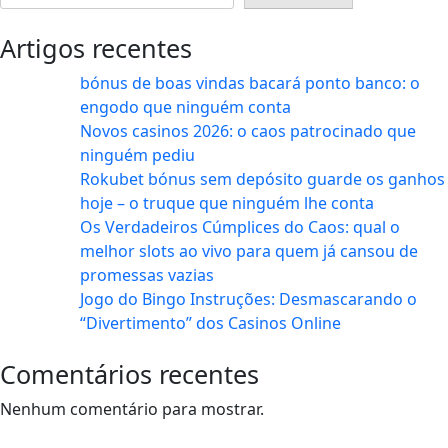
Artigos recentes
bónus de boas vindas bacará ponto banco: o
engodo que ninguém conta
Novos casinos 2026: o caos patrocinado que
ninguém pediu
Rokubet bónus sem depósito guarde os ganhos
hoje – o truque que ninguém lhe conta
Os Verdadeiros Cúmplices do Caos: qual o
melhor slots ao vivo para quem já cansou de
promessas vazias
Jogo do Bingo Instruções: Desmascarando o
“Divertimento” dos Casinos Online
Comentários recentes
Nenhum comentário para mostrar.