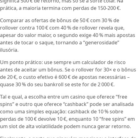
significa 500 € de retorno, mas só se a sorte colar. Na
prática, a maioria termina com perdas de 150‑200 €.
Comparar as ofertas de bônus de 50 € com 30 % de
rollover contra 100 € com 40 % de rollover revela que,
apesar do valor maior, o segundo exige 40 % mais apostas
antes de tocar o saque, tornando a “generosidade”
ilusória.
Um ponto prático: use sempre um calculador de risco
antes de aceitar um bônus. Se o rollover for 30× e o bônus
de 20 €, o custo efetivo é 600 € de apostas necessárias –
quase 30 % do seu bankroll se este for de 2 000 €.
Tal e qual, a escolha entre um casino que oferece “free
spins” e outro que oferece “cashback” pode ser analisada
como uma simples equação: cashback de 10 % sobre
perdas de 100 € devolve 10 €, enquanto 10 “free spins” em
um slot de alta volatilidade podem nunca gerar retorno.