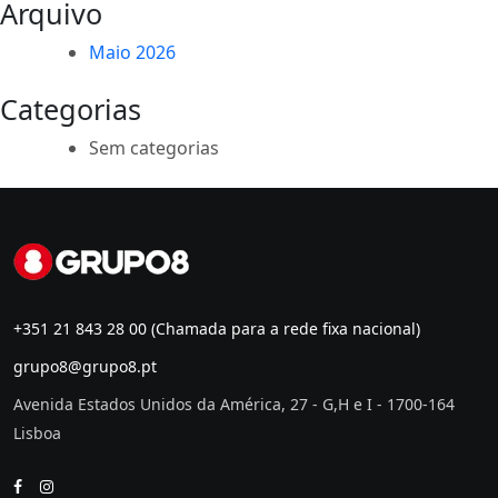
Arquivo
Maio 2026
Categorias
Sem categorias
+351 21 843 28 00
(Chamada para a rede fixa nacional)
grupo8@grupo8.pt
Avenida Estados Unidos da América, 27 - G,H e I - 1700-164
Lisboa