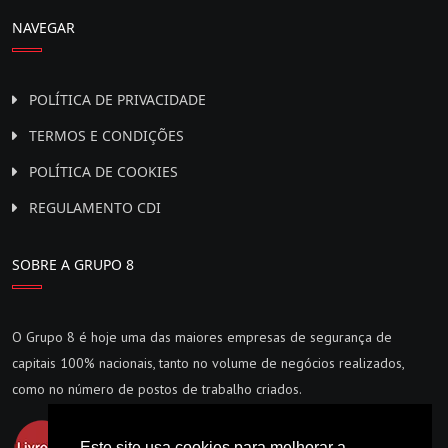
NAVEGAR
POLÍTICA DE PRIVACIDADE
TERMOS E CONDIÇÕES
POLÍTICA DE COOKIES
REGULAMENTO CDI
SOBRE A GRUPO 8
O Grupo 8 é hoje uma das maiores empresas de segurança de
capitais 100% nacionais, tanto no volume de negócios realizados,
como no número de postos de trabalho criados.
Este site usa cookies para melhorar a