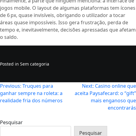
Finalmente, a parte que ninguém menciona: a interface de
jogos mobile. O layout de algumas plataformas tem ícones
de 6 px, quase invisíveis, obrigando o utilizador a tocar
áreas quase impossíveis. Isso gera frustração, perda de
tempo e, inevitavelmente, decisões apressadas que afetam
o saldo.
Posted in Sem categoria
Navegação
Previous:
Truques para
Next:
Casino online que
ganhar sempre na roleta: a
aceita Paysafecard: o “gift”
de
realidade fria dos números
mais enganoso que
artigos
encontrarás
Pesquisar
Pesquisar