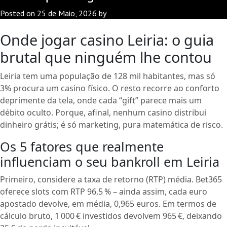
Posted on
25 de Maio, 2026
by
Onde jogar casino Leiria: o guia
brutal que ninguém lhe contou
Leiria tem uma população de 128 mil habitantes, mas só
3% procura um casino físico. O resto recorre ao conforto
deprimente da tela, onde cada “gift” parece mais um
débito oculto. Porque, afinal, nenhum casino distribui
dinheiro grátis; é só marketing, pura matemática de risco.
Os 5 fatores que realmente
influenciam o seu bankroll em Leiria
Primeiro, considere a taxa de retorno (RTP) média. Bet365
oferece slots com RTP 96,5 % – ainda assim, cada euro
apostado devolve, em média, 0,965 euros. Em termos de
cálculo bruto, 1 000 € investidos devolvem 965 €, deixando