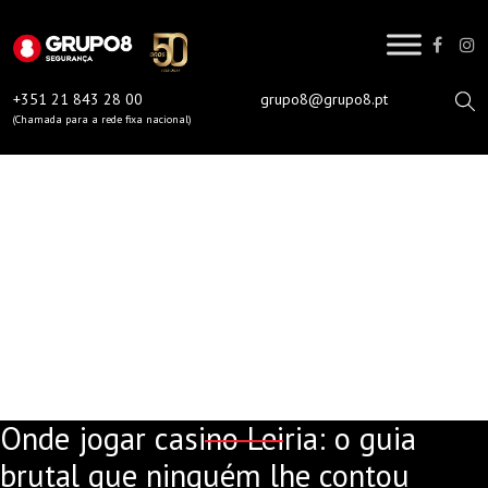
Skip
to
content
+351 21 843 28 00
grupo8@grupo8.pt
(Chamada para a rede fixa nacional)
ONDE JOGAR CASINO
LEIRIA: O GUIA BRUTAL
QUE NINGUÉM LHE
CONTOU
Onde jogar casino Leiria: o guia
brutal que ninguém lhe contou