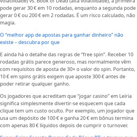
volatilidade) vs. Book of Dead (alta volatilidade), a primeira
pode gerar 30 € em 10 rodadas, enquanto a segunda pode
gerar 0 € ou 200 € em 2 rodadas. É um risco calculado, não
magia.
O “melhor app de apostas para ganhar dinheiro” não
existe – descubra por que
E ainda há o detalhe das regras de “free spin”. Receber 10
rodadas grátis parece generoso, mas normalmente vêm
com requisitos de aposta de 30× o valor do spin. Portanto,
10 € em spins grátis exigem que aposte 300 € antes de
poder retirar qualquer ganho.
Os jogadores que acreditam que “jogar casino” em Leiria
significa simplesmente divertir-se esquecem que cada
clique tem um custo oculto. Por exemplo, um jogador que
usa um depósito de 100 € e ganha 20 € em bônus termina
com apenas 80 € líquidos depois de cumprir o turnover.