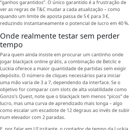
“ganhos garantidos”. O único garantido é a frustração de
ver as regras de T&C mudar a cada atualização – como
quando um limite de aposta passa de 5 € para 3 €,
reduzindo instantaneamente o potencial de lucro em 40 %.
Onde realmente testar sem perder
tempo
Para quem ainda insiste em procurar um cantinho onde
jogar blackjack online grátis, a combinação de Betclic e
Luckia oferece a maior quantidade de partidas sem exigir
depósito. O número de cliques necessários para iniciar
uma mão varia de 3 a 7, dependendo da interface. Se o
objetivo for comparar com slots de alta volatilidade como
Gonzo’s Quest, note que o blackjack tem menos “picos” de
lucro, mas uma curva de aprendizado mais longa – algo
como escalar um escadote de 12 degraus ao invés de subir
num elevador com 2 paradas.
E, por falar em UI irritante, o contador de tempo da Luckia