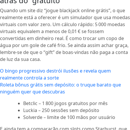
atrás do “gratuito”
Quando um site diz “jogue blackjack online grátis”, o que
realmente está a oferecer é um simulador que usa moedas
virtuais com valor zero. Um cálculo rápido: 5 000 moedas
virtuais equivalem a menos de 0,01 € se fossem
convertidas em dinheiro real. É como trocar um copo de
água por um gole de café frio. Se ainda assim achar graça,
lembre‑se de que o “gift” de boas‑vindas não paga a conta
de luz da sua casa.
O bingo progressivo destrói ilusões e revela quem
realmente controla a sorte
Roleta bônus grátis sem depósito: o truque barato que
ninguém quer que descubras
Betclic – 1 800 jogos gratuitos por mês
Luckia – 250 sessões sem depósito
Solverde – limite de 100 mãos por usuário
E ainda tem a comparação com slots como Starburst, que