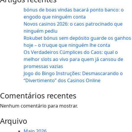
bónus de boas vindas bacará ponto banco: o
engodo que ninguém conta
Novos casinos 2026: o caos patrocinado que
ninguém pediu
Rokubet bónus sem depósito guarde os ganhos
hoje – o truque que ninguém lhe conta
Os Verdadeiros Cúmplices do Caos: qual o
melhor slots ao vivo para quem já cansou de
promessas vazias
Jogo do Bingo Instruções: Desmascarando o
“Divertimento” dos Casinos Online
Comentários recentes
Nenhum comentário para mostrar.
Arquivo
Maio 2026