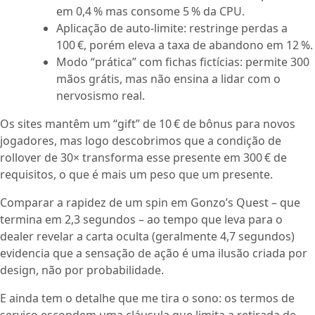
em 0,4 % mas consome 5 % da CPU.
Aplicação de auto‑limite: restringe perdas a
100 €, porém eleva a taxa de abandono em 12 %.
Modo “prática” com fichas fictícias: permite 300
mãos grátis, mas não ensina a lidar com o
nervosismo real.
Os sites mantêm um “gift” de 10 € de bônus para novos
jogadores, mas logo descobrimos que a condição de
rollover de 30× transforma esse presente em 300 € de
requisitos, o que é mais um peso que um presente.
Comparar a rapidez de um spin em Gonzo’s Quest – que
termina em 2,3 segundos – ao tempo que leva para o
dealer revelar a carta oculta (geralmente 4,7 segundos)
evidencia que a sensação de ação é uma ilusão criada por
design, não por probabilidade.
E ainda tem o detalhe que me tira o sono: os termos de