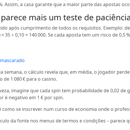
. Assim, a casa garante que a maior parte das apostas oco
parece mais um teste de paciênci
quido após cumprimento de todos os requisitos. Exemplo: dep
 × 35 ÷ 0,10 = 140 000. Se cada aposta tem um risco de 0,5 
esmascarado
a semana, o cálculo revela que, em média, o jogador perde
o de 1 080 € para o casino.
ueza, imagine que cada spin tem probabilidade de 0,02 de ge
r é negativo em 1 € por spin.
omo se inscrever num curso de economia onde o professor 
sculo da fonte nos menus de termos e condições – parece q