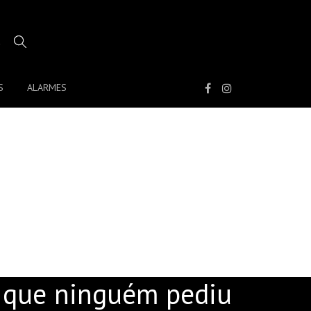
S
ALARMES
O DA INDÚSTRIA QUE
a que ninguém pediu