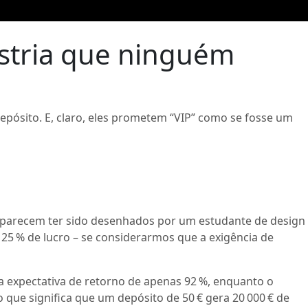
ústria que ninguém
pósito. E, claro, eles prometem “VIP” como se fosse um
e parecem ter sido desenhados por um estudante de design
 25 % de lucro – se considerarmos que a exigência de
a expectativa de retorno de apenas 92 %, enquanto o
 que significa que um depósito de 50 € gera 20 000 € de