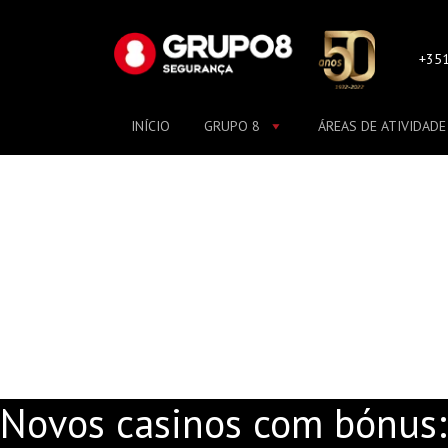
Skip
to
content
+351
INÍCIO
GRUPO 8
ÁREAS DE ATIVIDADE
NOVOS CASINOS COM
Novos casinos com bónus: 