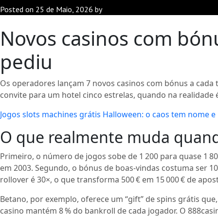
Posted on
25 de Maio, 2026
by
Novos casinos com bónu
pediu
Os operadores lançam 7 novos casinos com bónus a cada t
convite para um hotel cinco estrelas, quando na realidad
Jogos slots machines grátis Halloween: o caos tem nome e
O que realmente muda quando
Primeiro, o número de jogos sobe de 1 200 para quase 1 8
em 2003. Segundo, o bónus de boas‑vindas costuma ser 100 
rollover é 30×, o que transforma 500 € em 15 000 € de apost
Betano, por exemplo, oferece um “gift” de spins grátis q
casino mantém 8 % do bankroll de cada jogador. O 888casino