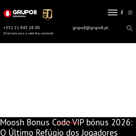
Skip
to
content
+351 21 843 28 00
grupo8@grupo8.pt
(Chamada para a rede fixa nacional)
MOOSH BONUS CODE
VIP BÓNUS 2026: O
ÚLTIMO REFÚGIO DOS
JOGADORES CÍNICOS
Moosh Bonus Code VIP bónus 2026:
O Último Refúgio dos Jogadores