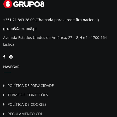
+351 21 843 28 00
(Chamada para a rede fixa nacional)
grupo8@grupo8.pt
Avenida Estados Unidos da América, 27 - G,H e I - 1700-164
Lisboa
NAVEGAR
POLÍTICA DE PRIVACIDADE
TERMOS E CONDIÇÕES
POLÍTICA DE COOKIES
REGULAMENTO CDI