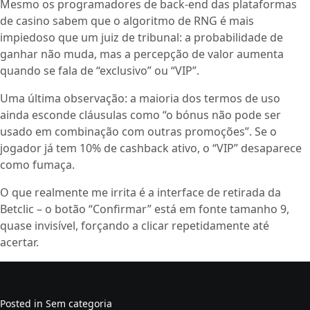
Mesmo os programadores de back‑end das plataformas
de casino sabem que o algoritmo de RNG é mais
impiedoso que um juiz de tribunal: a probabilidade de
ganhar não muda, mas a percepção de valor aumenta
quando se fala de “exclusivo” ou “VIP”.
Uma última observação: a maioria dos termos de uso
ainda esconde cláusulas como “o bónus não pode ser
usado em combinação com outras promoções”. Se o
jogador já tem 10% de cashback ativo, o “VIP” desaparece
como fumaça.
O que realmente me irrita é a interface de retirada da
Betclic – o botão “Confirmar” está em fonte tamanho 9,
quase invisível, forçando a clicar repetidamente até
acertar.
Posted in Sem categoria