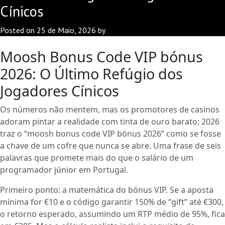
Cínicos
Posted on
25 de Maio, 2026
by
Moosh Bonus Code VIP bónus
2026: O Último Refúgio dos
Jogadores Cínicos
Os números não mentem, mas os promotores de casinos
adoram pintar a realidade com tinta de ouro barato; 2026
traz o “moosh bonus code VIP bónus 2026” como se fosse
a chave de um cofre que nunca se abre. Uma frase de seis
palavras que promete mais do que o salário de um
programador júnior em Portugal.
Primeiro ponto: a matemática do bónus VIP. Se a aposta
mínima for €10 e o código garantir 150% de “gift” até €300,
o retorno esperado, assumindo um RTP médio de 95%, fica