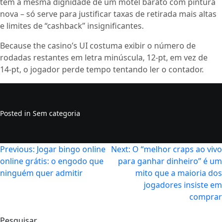
tem a mesma dignidade de um motel barato com pintura
nova – só serve para justificar taxas de retirada mais altas
e limites de “cashback” insignificantes.
Because the casino’s UI costuma exibir o número de
rodadas restantes em letra minúscula, 12‑pt, em vez de
14‑pt, o jogador perde tempo tentando ler o contador.
Posted in Sem categoria
Navegação
Previous:
Jogar bingo online
Next:
O “melhor craps ao vivo
online grátis: o engodo que
para ganhar dinheiro” é um
de
ninguém quer admitir
mito que a maioria dos
artigos
jogadores insiste em
comprar
Pesquisar