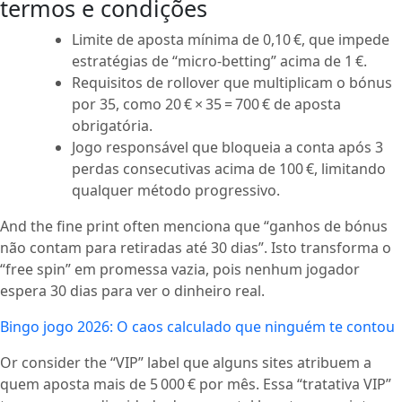
termos e condições
Limite de aposta mínima de 0,10 €, que impede
estratégias de “micro‑betting” acima de 1 €.
Requisitos de rollover que multiplicam o bónus
por 35, como 20 € × 35 = 700 € de aposta
obrigatória.
Jogo responsável que bloqueia a conta após 3
perdas consecutivas acima de 100 €, limitando
qualquer método progressivo.
And the fine print often menciona que “ganhos de bónus
não contam para retiradas até 30 dias”. Isto transforma o
“free spin” em promessa vazia, pois nenhum jogador
espera 30 dias para ver o dinheiro real.
Bingo jogo 2026: O caos calculado que ninguém te contou
Or consider the “VIP” label que alguns sites atribuem a
quem aposta mais de 5 000 € por mês. Essa “tratativa VIP”