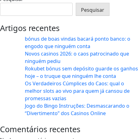
Pesquisar
Artigos recentes
bónus de boas vindas bacará ponto banco: o
engodo que ninguém conta
Novos casinos 2026: o caos patrocinado que
ninguém pediu
Rokubet bónus sem depósito guarde os ganhos
hoje – o truque que ninguém lhe conta
Os Verdadeiros Cúmplices do Caos: qual o
melhor slots ao vivo para quem já cansou de
promessas vazias
Jogo do Bingo Instruções: Desmascarando o
“Divertimento” dos Casinos Online
Comentários recentes