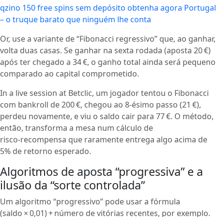
qzino 150 free spins sem depósito obtenha agora Portugal
– o truque barato que ninguém lhe conta
Or, use a variante de “Fibonacci regressivo” que, ao ganhar,
volta duas casas. Se ganhar na sexta rodada (aposta 20 €)
após ter chegado a 34 €, o ganho total ainda será pequeno
comparado ao capital comprometido.
In a live session at Betclic, um jogador tentou o Fibonacci
com bankroll de 200 €, chegou ao 8‑ésimo passo (21 €),
perdeu novamente, e viu o saldo cair para 77 €. O método,
então, transforma a mesa num cálculo de
risco‑recompensa que raramente entrega algo acima de
5% de retorno esperado.
Algoritmos de aposta “progressiva” e a
ilusão da “sorte controlada”
Um algoritmo “progressivo” pode usar a fórmula
(saldo × 0,01) + número de vitórias recentes, por exemplo.