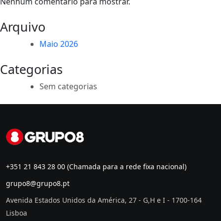
Nenhum comentário para mostrar.
Arquivo
Maio 2026
Categorias
Sem categorias
+351 21 843 28 00
(Chamada para a rede fixa nacional)
grupo8@grupo8.pt
Avenida Estados Unidos da América, 27 - G,H e I - 1700-164
Lisboa