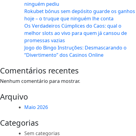
ninguém pediu
Rokubet bónus sem depósito guarde os ganhos
hoje – o truque que ninguém lhe conta
Os Verdadeiros Cúmplices do Caos: qual o
melhor slots ao vivo para quem já cansou de
promessas vazias
Jogo do Bingo Instruções: Desmascarando o
“Divertimento” dos Casinos Online
Comentários recentes
Nenhum comentário para mostrar.
Arquivo
Maio 2026
Categorias
Sem categorias