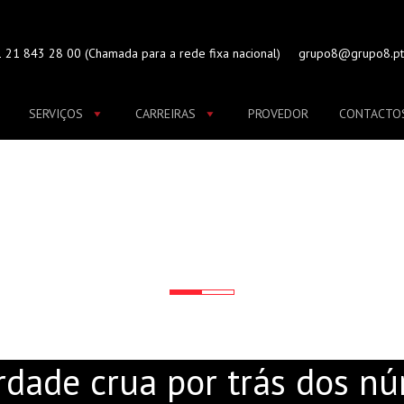
 21 843 28 00
(Chamada para a rede fixa nacional)
grupo8@grupo8.pt
SERVIÇOS
CARREIRAS
PROVEDOR
CONTACTO
O: A VERDADE CRUA P
QUE NINGUÉM TE CONT
erdade crua por trás dos 