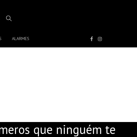
S
ALARMES
OR TRÁS DOS NÚMEROS
A
números que ninguém te