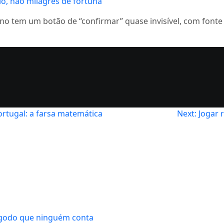
io, não milagres de fortuna
no tem um botão de “confirmar” quase invisível, com fonte 8 
ortugal: a farsa matemática
Next:
Jogar 
ngodo que ninguém conta