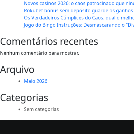
Novos casinos 2026: o caos patrocinado que ni
Rokubet bónus sem depósito guarde os ganhos 
Os Verdadeiros Cúmplices do Caos: qual o melho
Jogo do Bingo Instruções: Desmascarando o “Di
Comentários recentes
Nenhum comentário para mostrar.
Arquivo
Maio 2026
Categorias
Sem categorias