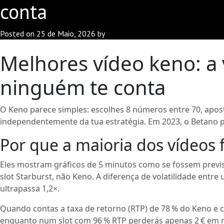
conta
Posted on
25 de Maio, 2026
by
Melhores vídeo keno: a
ninguém te conta
O Keno parece simples: escolhes 8 números entre 70, apos
independentemente da tua estratégia. Em 2023, o Betano p
Por que a maioria dos vídeos f
Eles mostram gráficos de 5 minutos como se fossem previs
slot Starburst, não Keno. A diferença de volatilidade ent
ultrapassa 1,2×.
Quando contas a taxa de retorno (RTP) de 78 % do Keno e co
enquanto num slot com 96 % RTP perderás apenas 2 € em 