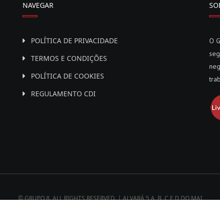
NAVEGAR
SO
POLÍTICA DE PRIVACIDADE
O G
seg
TERMOS E CONDIÇÕES
neg
POLÍTICA DE COOKIES
tra
REGULAMENTO CDI
© GRUPO 8. ALL RIGHTS RESERVED. | ALVARÁ 5 A, B, C E D DO MAI