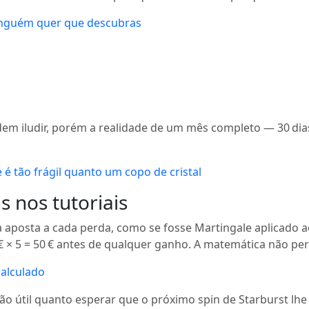
ninguém quer que descubras
dem iludir, porém a realidade de um mês completo — 30 dias
é tão frágil quanto um copo de cristal
 nos tutoriais
a aposta a cada perda, como se fosse Martingale aplicado a
 € × 5 = 50 € antes de qualquer ganho. A matemática não pe
calculado
tão útil quanto esperar que o próximo spin de Starburst lhe