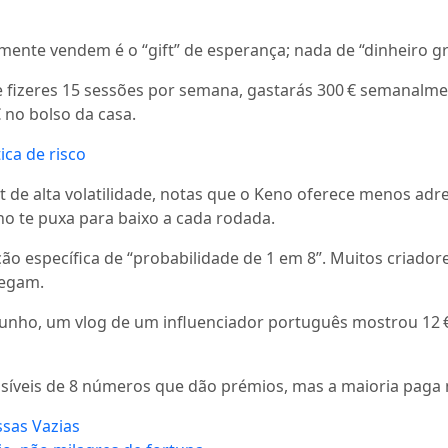
mente vendem é o “gift” de esperança; nada de “dinheiro gr
e fizeres 15 sessões por semana, gastarás 300 € semanalm
 no bolso da casa.
ca de risco
de alta volatilidade, notas que o Keno oferece menos adre
o te puxa para baixo a cada rodada.
ção específica de “probabilidade de 1 em 8”. Muitos criado
legam.
 junho, um vlog de um influenciador português mostrou 12 
síveis de 8 números que dão prémios, mas a maioria paga m
ssas Vazias