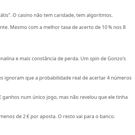
átis”. O casino não tem caridade, tem algoritmos.
ente. Mesmo com a melhor taxa de acerto de 10 % nos 8
nalina e mais constância de perda. Um spin de Gonzo’s
res ignoram que a probabilidade real de acertar 4 números
€ ganhos num único jogo, mas não revelou que ele tinha
enos de 2 € por aposta. O resto vai para o banco.