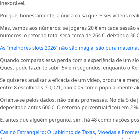
inexorável.
Porque, honestamente, a única coisa que esses vídeos real
Mas, vamos aos números: se jogares 20 € em cada sessão 
números, o retorno total será cerca de 264 €, deixando 36 €
As “melhores slots 2026” não são magia, são pura matemáti
Quando comparas essa perda com a experiência de um slot 
Quest pode fazer-te subir 5× em segundos, enquanto o Ken
Se quiseres analisar a eficácia de um vídeo, procura a men
entre 8 escolhidos é 0,021, não 0,05 como popularmente a
Oriente-se pelos dados, não pelas promessas. No dia 5 de
depositado antes 600 €. O retorno percentual ficou em 2 %.
E, antes que alguém pergunte, sim, há 48 combinações pos
Casino Estrangeiro: O Labirinto de Taxas, Moedas e Prome