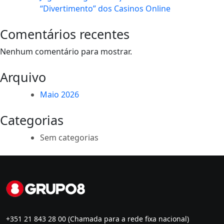
“Divertimento” dos Casinos Online
Comentários recentes
Nenhum comentário para mostrar.
Arquivo
Maio 2026
Categorias
Sem categorias
+351 21 843 28 00
(Chamada para a rede fixa nacional)