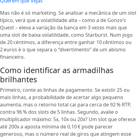
Querem que Vejas
Mas não é só marketing. Se analisar a mecânica de um slot
típico, verá que a volatilidade alta – como a de Gonzo’s
Quest – eleva a variação da banca em 3 vezes mais que
uma slot de baixa volatilidade, como Starburst. Num jogo
de 20 céntimos, a diferença entre ganhar 10 cêntimos ou
2 euros é o que separa o “divertimento” de um abismo
financeiro.
Como identificar as armadilhas
brilhantes
Primeiro, conte as linhas de pagamento. Se existir 25 ou
mais linhas, a probabilidade de acertar algo pequeno
aumenta, mas o retorno total cai para cerca de 92 % RTP,
contra 96 % dos slots de 5 linhas. Segundo, avalie o
multiplicador máximo: 5x, 10x ou 20x? Um slot que oferece
até 200x a aposta mínima de 0,10 € pode parecer
generoso, mas o número real de giros que atingem esse