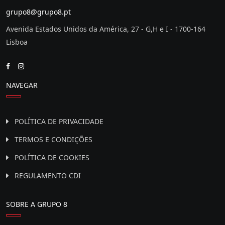
grupo8@grupo8.pt
Avenida Estados Unidos da América, 27 - G,H e I - 1700-164
Lisboa
NAVEGAR
POLÍTICA DE PRIVACIDADE
TERMOS E CONDIÇÕES
POLÍTICA DE COOKIES
REGULAMENTO CDI
SOBRE A GRUPO 8