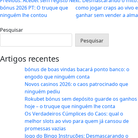
Navegação
Previous:
Acebet sem registo
Next:
Desmascarando o mito:
bónus 2026 PT: O truque que
como jogar craps ao vivo e
de
ninguém lhe contou
ganhar sem vender a alma
artigos
Pesquisar
Pesquisar
Artigos recentes
bónus de boas vindas bacará ponto banco: o
engodo que ninguém conta
Novos casinos 2026: o caos patrocinado que
ninguém pediu
Rokubet bónus sem depósito guarde os ganhos
hoje – o truque que ninguém lhe conta
Os Verdadeiros Cúmplices do Caos: qual o
melhor slots ao vivo para quem já cansou de
promessas vazias
Jogo do Bingo Instruções: Desmascarando o