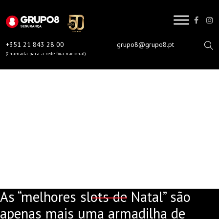
Skip
to
content
+351 21 843 28 00
grupo8@grupo8.pt
(Chamada para a rede fixa nacional)
AS “MELHORES SLOTS
DE NATAL” SÃO APENAS
MAIS UMA ARMADILHA
DE GLITTER BARATO
As “melhores slots de Natal” são
apenas mais uma armadilha de