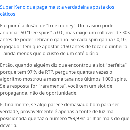
Super Keno que paga mais: a verdadeira aposta dos
céticos
E o pior é a ilusão de “free money”. Um casino pode
anunciar 50 “free spins” a 0 €, mas exige um rollover de 30×
antes de poder retirar o ganho. Se cada spin ganha €0,10,
o jogador tem que apostar €150 antes de tocar o dinheiro
– ainda menos que o custo de um café diário.
Então, quando alguém diz que encontrou a slot “perfeita”
porque tem 97 % de RTP, pergunte quantas vezes o
algoritmo mostrou a mesma taxa nos últimos 1 000 spins.
Se a resposta for “raramente”, você tem um slot de
propaganda, não de oportunidade.
E, finalmente, se algo parece demasiado bom para ser
verdade, provavelmente é apenas a fonte de luz mal
posicionada que faz o número “99,9 %” brilhar mais do que
deveria.