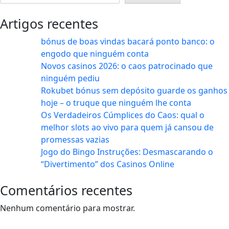
Artigos recentes
bónus de boas vindas bacará ponto banco: o
engodo que ninguém conta
Novos casinos 2026: o caos patrocinado que
ninguém pediu
Rokubet bónus sem depósito guarde os ganhos
hoje – o truque que ninguém lhe conta
Os Verdadeiros Cúmplices do Caos: qual o
melhor slots ao vivo para quem já cansou de
promessas vazias
Jogo do Bingo Instruções: Desmascarando o
“Divertimento” dos Casinos Online
Comentários recentes
Nenhum comentário para mostrar.