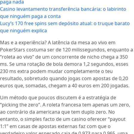
paga nada
Casino levantamento transferência bancária: o labirinto
que ninguém paga a conta
Lucy’s 170 free spins sem depósito atual: o truque barato
que ninguém explica
Mas e a experiência? A latência da mesa ao vivo em
PokerStars costuma ser de 120 milissegundos, enquanto a
“roleta ao vivo” de um concorrente de nicho chega a 350
ms. Se uma rotação de bola demora 1,2 segundos, esses
230 ms extra podem mudar completamente o teu
resultado, sobretudo quando jogas com apostas de 0,20
euros que, somadas, chegam a 40 euros em 200 jogadas.
Um método que poucos discutem é a estratégia de
“picking the zero”. A roleta francesa tem apenas um zero,
ao contrário da americana que tem duplo zero. No
entanto, o simples facto de um casino oferecer “payout
1:1” em casas de apostas externas faz com que o
verdadeiro valor esperado caia de 0,973 para 0,965, uma