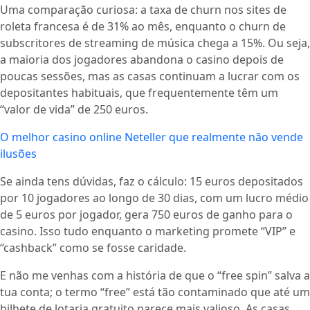
Uma comparação curiosa: a taxa de churn nos sites de
roleta francesa é de 31% ao mês, enquanto o churn de
subscritores de streaming de música chega a 15%. Ou seja,
a maioria dos jogadores abandona o casino depois de
poucas sessões, mas as casas continuam a lucrar com os
depositantes habituais, que frequentemente têm um
“valor de vida” de 250 euros.
O melhor casino online Neteller que realmente não vende
ilusões
Se ainda tens dúvidas, faz o cálculo: 15 euros depositados
por 10 jogadores ao longo de 30 dias, com um lucro médio
de 5 euros por jogador, gera 750 euros de ganho para o
casino. Isso tudo enquanto o marketing promete “VIP” e
“cashback” como se fosse caridade.
E não me venhas com a história de que o “free spin” salva a
tua conta; o termo “free” está tão contaminado que até um
bilhete de lotaria gratuito parece mais valioso. As casas