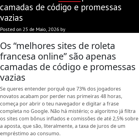
camadas de código e promessas
vazias
Posted on
25 de Maio, 2026
by
Os “melhores sites de roleta
francesa online” são apenas
camadas de código e promessas
vazias
Se queres entender porquê que 73% dos jogadores
novatos acabam por perder nas primeiras 48 horas,
começa por abrir o teu navegador e digitar a frase
completa no Google. Não há mistério; o algoritmo já filtra
os sites com bônus inflados e comissões de até 2,5% sobre
a aposta, que são, literalmente, a taxa de juros de um
empréstimo ao consumo.