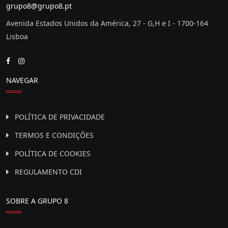
grupo8@grupo8.pt
Avenida Estados Unidos da América, 27 - G,H e I - 1700-164
Lisboa
NAVEGAR
POLÍTICA DE PRIVACIDADE
TERMOS E CONDIÇÕES
POLÍTICA DE COOKIES
REGULAMENTO CDI
SOBRE A GRUPO 8