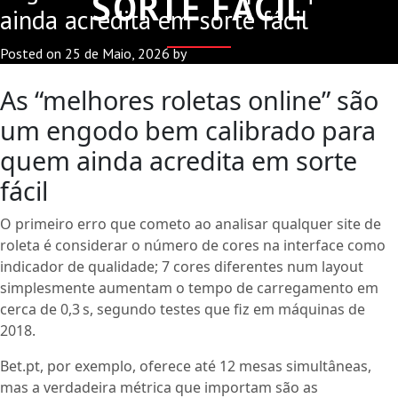
SORTE FÁCIL
ainda acredita em sorte fácil
Posted on
25 de Maio, 2026
by
As “melhores roletas online” são
um engodo bem calibrado para
quem ainda acredita em sorte
fácil
O primeiro erro que cometo ao analisar qualquer site de
roleta é considerar o número de cores na interface como
indicador de qualidade; 7 cores diferentes num layout
simplesmente aumentam o tempo de carregamento em
cerca de 0,3 s, segundo testes que fiz em máquinas de
2018.
Bet.pt, por exemplo, oferece até 12 mesas simultâneas,
mas a verdadeira métrica que importam são as