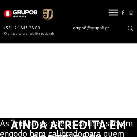
Skip
to
content
+351 21 843 28 00
grupo8@grupo8.pt
(Chamada para a rede fixa nacional)
AS “MELHORES
ROLETAS ONLINE” SÃO
UM ENGODO BEM
CALIBRADO PARA QUEM
AINDA ACREDITA EM
As “melhores roletas online” são um
engodo bem calibrado para quem