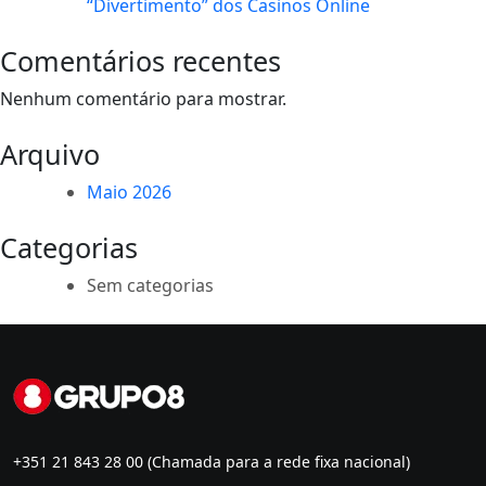
“Divertimento” dos Casinos Online
Comentários recentes
Nenhum comentário para mostrar.
Arquivo
Maio 2026
Categorias
Sem categorias
+351 21 843 28 00
(Chamada para a rede fixa nacional)