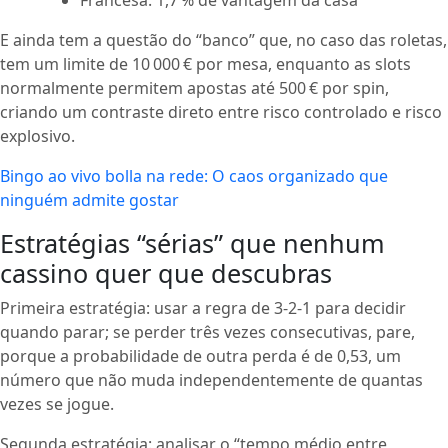
Francesa: 1,7 % de vantagem da casa
E ainda tem a questão do “banco” que, no caso das roletas,
tem um limite de 10 000 € por mesa, enquanto as slots
normalmente permitem apostas até 500 € por spin,
criando um contraste direto entre risco controlado e risco
explosivo.
Bingo ao vivo bolla na rede: O caos organizado que
ninguém admite gostar
Estratégias “sérias” que nenhum
cassino quer que descubras
Primeira estratégia: usar a regra de 3‑2‑1 para decidir
quando parar; se perder três vezes consecutivas, pare,
porque a probabilidade de outra perda é de 0,53, um
número que não muda independentemente de quantas
vezes se jogue.
Segunda estratégia: analisar o “tempo médio entre