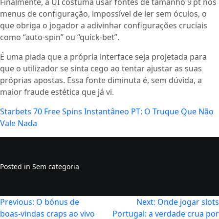
Finalmente, a UI costuma usar fontes de tamanho 9 pt nos
menus de configuração, impossível de ler sem óculos, o
que obriga o jogador a adivinhar configurações cruciais
como “auto‑spin” ou “quick‑bet”.
É uma piada que a própria interface seja projetada para
que o utilizador se sinta cego ao tentar ajustar as suas
próprias apostas. Essa fonte diminuta é, sem dúvida, a
maior fraude estética que já vi.
Starbets 70 Free Spins Instantâneo PT: O Truque Que Não
Vale Nada
Posted in Sem categoria
Navegação
Previous:
O bónus de
Next:
Onde jogar slots
boas‑vindas craps ao vivo
Portugal: a verdade crua por
de