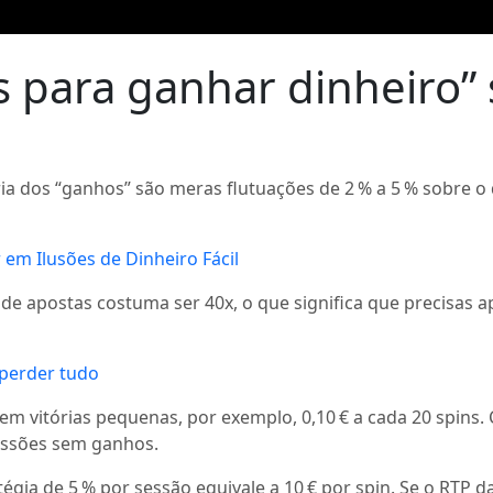
s para ganhar dinheiro”
a dos “ganhos” são meras flutuações de 2 % a 5 % sobre o de
 em Ilusões de Dinheiro Fácil
de apostas costuma ser 40x, o que significa que precisas ap
 perder tudo
o em vitórias pequenas, por exemplo, 0,10 € a cada 20 spin
sessões sem ganhos.
égia de 5 % por sessão equivale a 10 € por spin. Se o RTP da