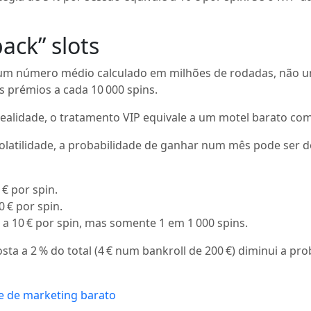
ack” slots
s um número médio calculado em milhões de rodadas, não um
 prémios a cada 10 000 spins.
realidade, o tratamento VIP equivale a um motel barato com
olatilidade, a probabilidade de ganhar num mês pode ser d
 € por spin.
 € por spin.
€ a 10 € por spin, mas somente 1 em 1 000 spins.
a a 2 % do total (4 € num bankroll de 200 €) diminui a pro
e de marketing barato