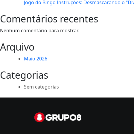
Jogo do Bingo Instruções: Desmascarando o “Di
Comentários recentes
Nenhum comentário para mostrar.
Arquivo
Maio 2026
Categorias
Sem categorias