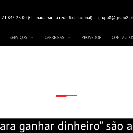
 21 843 28 00
(Chamada para a rede fixa nacional)
grupo8@grupo8.pt
SERVIÇOS
CARREIRAS
PROVEDOR
CONTACTO
 SLOTS PARA GANHAR D
ILUSÃO DE MARKETING
para ganhar dinheiro” são 