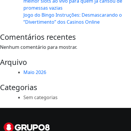
melhor slots ao vivo para quem já cansou de
promessas vazias
Jogo do Bingo Instruções: Desmascarando o
“Divertimento” dos Casinos Online
Comentários recentes
Nenhum comentário para mostrar.
Arquivo
Maio 2026
Categorias
Sem categorias