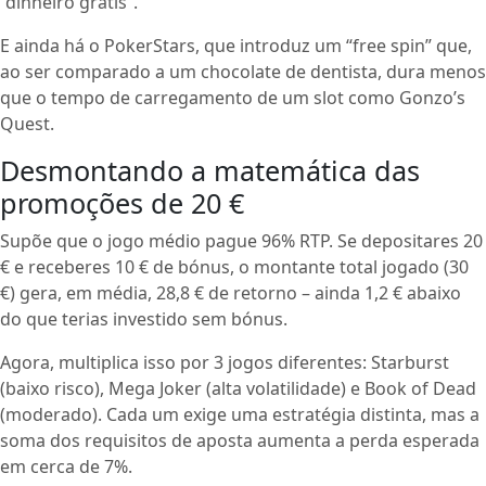
“dinheiro grátis”.
E ainda há o PokerStars, que introduz um “free spin” que,
ao ser comparado a um chocolate de dentista, dura menos
que o tempo de carregamento de um slot como Gonzo’s
Quest.
Desmontando a matemática das
promoções de 20 €
Supõe que o jogo médio pague 96% RTP. Se depositares 20
€ e receberes 10 € de bónus, o montante total jogado (30
€) gera, em média, 28,8 € de retorno – ainda 1,2 € abaixo
do que terias investido sem bónus.
Agora, multiplica isso por 3 jogos diferentes: Starburst
(baixo risco), Mega Joker (alta volatilidade) e Book of Dead
(moderado). Cada um exige uma estratégia distinta, mas a
soma dos requisitos de aposta aumenta a perda esperada
em cerca de 7%.