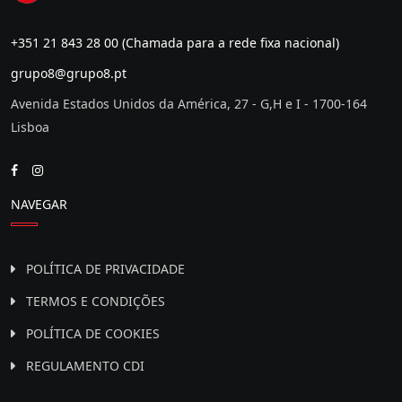
+351 21 843 28 00
(Chamada para a rede fixa nacional)
grupo8@grupo8.pt
Avenida Estados Unidos da América, 27 - G,H e I - 1700-164
Lisboa
NAVEGAR
POLÍTICA DE PRIVACIDADE
TERMOS E CONDIÇÕES
POLÍTICA DE COOKIES
REGULAMENTO CDI