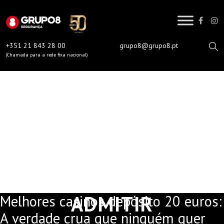
Skip
to
content
+351 21 843 28 00
grupo8@grupo8.pt
(Chamada para a rede fixa nacional)
MELHORES CASINOS
DEPÓSITO 20 EUROS: A
VERDADE CRUA QUE
NINGUÉM QUER
ADMITIR
Melhores casinos depósito 20 euros:
A verdade crua que ninguém quer