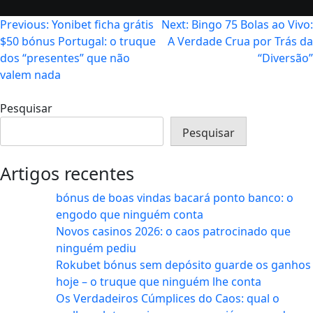
Navegação
Previous:
Yonibet ficha grátis
Next:
Bingo 75 Bolas ao Vivo:
$50 bónus Portugal: o truque
A Verdade Crua por Trás da
de
dos “presentes” que não
“Diversão”
artigos
valem nada
Pesquisar
Pesquisar
Artigos recentes
bónus de boas vindas bacará ponto banco: o
engodo que ninguém conta
Novos casinos 2026: o caos patrocinado que
ninguém pediu
Rokubet bónus sem depósito guarde os ganhos
hoje – o truque que ninguém lhe conta
Os Verdadeiros Cúmplices do Caos: qual o