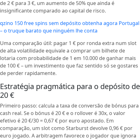
de 2 € para 3 €, um aumento de 50% que ainda é
insignificante comparado ao capital de risco.
qzino 150 free spins sem depósito obtenha agora Portugal
– o truque barato que ninguém lhe conta
Uma comparação útil: pagar 1 € por ronda extra num slot
de alta volatilidade equivale a comprar um bilhete de
lotaria com probabilidade de 1 em 10.000 de ganhar mais
de 100 € – um investimento que faz sentido só se gostares
de perder rapidamente.
Estratégia pragmática para o depósito de
20 €
Primeiro passo: calcula a taxa de conversão de bónus para
cash real. Se o bónus é 20 € e o rollover é 30x, o valor
efetivo é 20 €/30 = 0,67 € por euro apostado. Em
comparação, um slot como Starburst devolve 0,96 € por
euro jogado. A arbitragem favorece o jogador que ignora