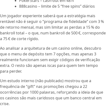
PokerStars – cash‑out em 48 h
888casino – limite de 5 “free spins” diários
Um jogador experiente saberá que a estratégia mais
rentável não é seguir o “programa de fidelidade” com 3 %
de retorno mensal, mas sim limitar as perdas a 15 % do
bankroll total – o que, num bankroll de 500 €, corresponde
a 75 € de corte rígido.
Ao analisar a arquitetura de um casino online, descubro
que o menu de depósito tem 7 opções, mas apenas 3
realmente funcionam sem exigir códigos de verificação
extra. O resto são apenas iscas para quem tem tempo
para perder.
Um estudo interno (não publicado) mostrou que a
frequência de “gift” nas promoções chegou a 22
ocorrências por 1000 palavras, reforçando a ideia de que
os casinos são mais caridosos que um banco central em
crise.