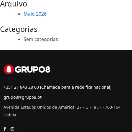
Arquivo
Maio 2026
Categorias
Sem categorias
+351 21 843 28 00
(Chamada para a rede fixa nacional)
grupo8@grupo8.pt
Avenida Estados Unidos da América, 27 - G,H e I - 1700-164
Lisboa