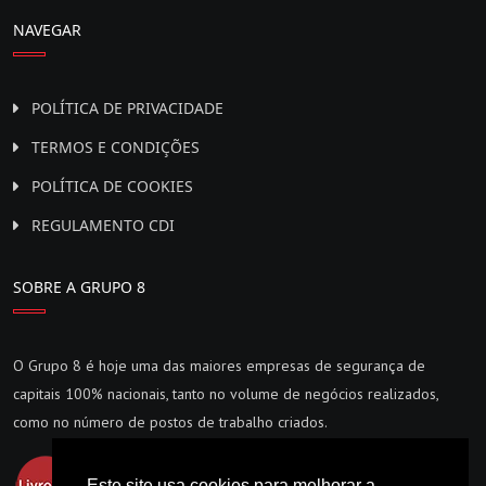
NAVEGAR
POLÍTICA DE PRIVACIDADE
TERMOS E CONDIÇÕES
POLÍTICA DE COOKIES
REGULAMENTO CDI
SOBRE A GRUPO 8
O Grupo 8 é hoje uma das maiores empresas de segurança de
capitais 100% nacionais, tanto no volume de negócios realizados,
como no número de postos de trabalho criados.
Este site usa cookies para melhorar a