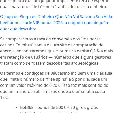
que significa que um jogador impaciente terá de esperar
duas maratonas de Fórmula 1 antes de tocar o dinheiro.
O Jogo de Bingo de Dinheiro Que Não Vai Salvar a Sua Vida
beef bonus code VIP bónus 2026: o engodo que ninguém
quer que descubra
Se compararmos a taxa de conversão dos “melhores
casinos Coimbra” com a de um site de comparação de
energia, encontraremos que o primeiro ganha 0,3 % a mais
em retenção de usuários — números que alguns gestores
tratam como se fossem descobertas arqueológicas.
Os termos e condições de 888casino incluem uma cláusula
que limita o número de “free spins” a 5 por dia, cada um
com um valor máximo de 0,20 €. Isso faz mais sentido do
que um menu de sobremesas onde a última fatia custa
12 €.
Bet365 – bónus de 200 € + 50 giros grátis