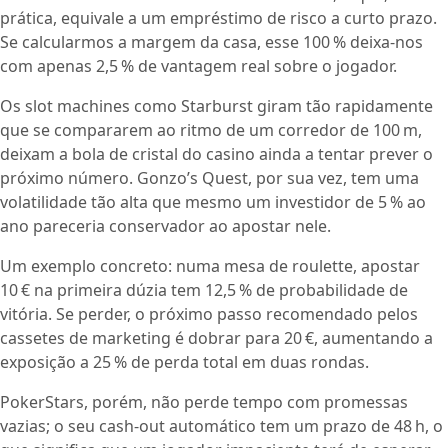
prática, equivale a um empréstimo de risco a curto prazo.
Se calcularmos a margem da casa, esse 100 % deixa‑nos
com apenas 2,5 % de vantagem real sobre o jogador.
Os slot machines como Starburst giram tão rapidamente
que se compararem ao ritmo de um corredor de 100 m,
deixam a bola de cristal do casino ainda a tentar prever o
próximo número. Gonzo’s Quest, por sua vez, tem uma
volatilidade tão alta que mesmo um investidor de 5 % ao
ano pareceria conservador ao apostar nele.
Um exemplo concreto: numa mesa de roulette, apostar
10 € na primeira dúzia tem 12,5 % de probabilidade de
vitória. Se perder, o próximo passo recomendado pelos
cassetes de marketing é dobrar para 20 €, aumentando a
exposição a 25 % de perda total em duas rondas.
PokerStars, porém, não perde tempo com promessas
vazias; o seu cash‑out automático tem um prazo de 48 h, o