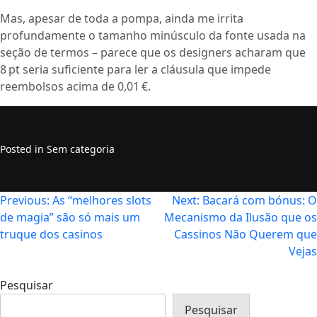
Mas, apesar de toda a pompa, ainda me irrita
profundamente o tamanho minúsculo da fonte usada na
seção de termos – parece que os designers acharam que
8 pt seria suficiente para ler a cláusula que impede
reembolsos acima de 0,01 €.
Posted in Sem categoria
Navegação
Previous:
As “melhores slots
Next:
Bacará com bónus: O
de magia” são só mais um
Mecanismo da Ilusão que os
de
truque dos casinos
Cassinos Não Querem que
artigos
Vejas
Pesquisar
Pesquisar