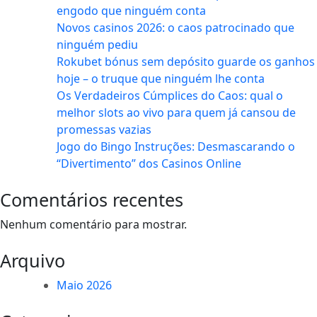
engodo que ninguém conta
Novos casinos 2026: o caos patrocinado que
ninguém pediu
Rokubet bónus sem depósito guarde os ganhos
hoje – o truque que ninguém lhe conta
Os Verdadeiros Cúmplices do Caos: qual o
melhor slots ao vivo para quem já cansou de
promessas vazias
Jogo do Bingo Instruções: Desmascarando o
“Divertimento” dos Casinos Online
Comentários recentes
Nenhum comentário para mostrar.
Arquivo
Maio 2026