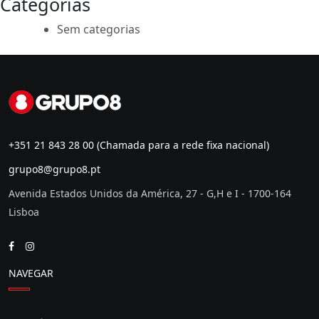
Categorias
Sem categorias
+351 21 843 28 00
(Chamada para a rede fixa nacional)
grupo8@grupo8.pt
Avenida Estados Unidos da América, 27 - G,H e I - 1700-164
Lisboa
NAVEGAR