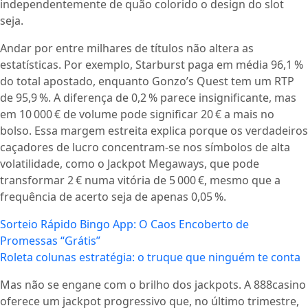
independentemente de quão colorido o design do slot
seja.
Andar por entre milhares de títulos não altera as
estatísticas. Por exemplo, Starburst paga em média 96,1 %
do total apostado, enquanto Gonzo’s Quest tem um RTP
de 95,9 %. A diferença de 0,2 % parece insignificante, mas
em 10 000 € de volume pode significar 20 € a mais no
bolso. Essa margem estreita explica porque os verdadeiros
caçadores de lucro concentram‑se nos símbolos de alta
volatilidade, como o Jackpot Megaways, que pode
transformar 2 € numa vitória de 5 000 €, mesmo que a
frequência de acerto seja de apenas 0,05 %.
Sorteio Rápido Bingo App: O Caos Encoberto de
Promessas “Grátis”
Roleta colunas estratégia: o truque que ninguém te conta
Mas não se engane com o brilho dos jackpots. A 888casino
oferece um jackpot progressivo que, no último trimestre,