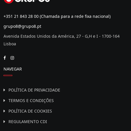
+351 21 843 28 00
(Chamada para a rede fixa nacional)
grupo8@grupo8.pt
Avenida Estados Unidos da América, 27 - G,H e I - 1700-164
Lisboa
NAVEGAR
POLÍTICA DE PRIVACIDADE
TERMOS E CONDIÇÕES
POLÍTICA DE COOKIES
REGULAMENTO CDI