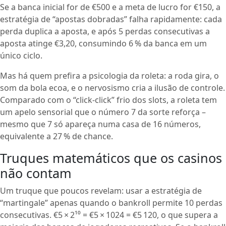
Se a banca inicial for de €500 e a meta de lucro for €150, a
estratégia de “apostas dobradas” falha rapidamente: cada
perda duplica a aposta, e após 5 perdas consecutivas a
aposta atinge €3,20, consumindo 6 % da banca em um
único ciclo.
Mas há quem prefira a psicologia da roleta: a roda gira, o
som da bola ecoa, e o nervosismo cria a ilusão de controle.
Comparado com o “click‑click” frio dos slots, a roleta tem
um apelo sensorial que o número 7 da sorte reforça –
mesmo que 7 só apareça numa casa de 16 números,
equivalente a 27 % de chance.
Truques matemáticos que os casinos
não contam
Um truque que poucos revelam: usar a estratégia de
“martingale” apenas quando o bankroll permite 10 perdas
consecutivas. €5 × 2¹⁰ = €5 × 1024 = €5 120, o que supera a