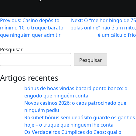
Navegação
Previous:
Casino depósito
Next:
O “melhor bingo de 75
mínimo 1€: o truque barato
bolas online” não é um mito,
de
que ninguém quer admitir
é um cálculo frio
artigos
Pesquisar
Pesquisar
Artigos recentes
bónus de boas vindas bacará ponto banco: o
engodo que ninguém conta
Novos casinos 2026: o caos patrocinado que
ninguém pediu
Rokubet bónus sem depósito guarde os ganhos
hoje – o truque que ninguém lhe conta
Os Verdadeiros Cúmplices do Caos: qual o