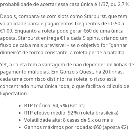
probabilidade de acertar essa casa única é 1/37, ou 2,7 %.
Depois, compara‑se com slots como Starburst, que tem
volatilidade baixa e pagamentos frequentes de €0,50 a
€1,00. Enquanto a roleta pode gerar €60 de uma única
aposta, Starburst entrega €1 a cada 5 spins, criando um
fluxo de caixa mais previsível – se o objetivo for “ganhar
dinheiro” de forma constante, a roleta perde a batalha.
Yet, a roleta tem a vantagem de não depender de linhas de
pagamento múltiplas. Em Gonzo’s Quest, há 20 linhas,
cada uma com risco distinto; na roleta, o risco está
concentrado numa única roda, o que facilita o cálculo de
Expectation.
RTP teórico: 94,5 % (Bet.pt)
RTP efetivo médio: 92 % (roleta brasileira)
Volatilidade alta: 8 casas de 5 x ou mais
Ganhos máximos por rodada: €60 (aposta €2)