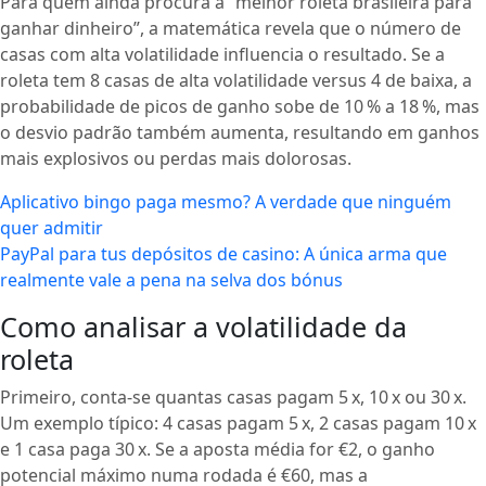
Para quem ainda procura a “melhor roleta brasileira para
ganhar dinheiro”, a matemática revela que o número de
casas com alta volatilidade influencia o resultado. Se a
roleta tem 8 casas de alta volatilidade versus 4 de baixa, a
probabilidade de picos de ganho sobe de 10 % a 18 %, mas
o desvio padrão também aumenta, resultando em ganhos
mais explosivos ou perdas mais dolorosas.
Aplicativo bingo paga mesmo? A verdade que ninguém
quer admitir
PayPal para tus depósitos de casino: A única arma que
realmente vale a pena na selva dos bónus
Como analisar a volatilidade da
roleta
Primeiro, conta‑se quantas casas pagam 5 x, 10 x ou 30 x.
Um exemplo típico: 4 casas pagam 5 x, 2 casas pagam 10 x
e 1 casa paga 30 x. Se a aposta média for €2, o ganho
potencial máximo numa rodada é €60, mas a