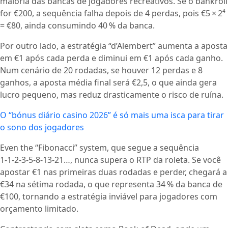
maioria das bancas de jogadores recreativos. Se o bankroll
for €200, a sequência falha depois de 4 perdas, pois €5 × 2⁴
= €80, ainda consumindo 40 % da banca.
Por outro lado, a estratégia “d’Alembert” aumenta a aposta
em €1 após cada perda e diminui em €1 após cada ganho.
Num cenário de 20 rodadas, se houver 12 perdas e 8
ganhos, a aposta média final será €2,5, o que ainda gera
lucro pequeno, mas reduz drasticamente o risco de ruína.
O “bónus diário casino 2026” é só mais uma isca para tirar
o sono dos jogadores
Even the “Fibonacci” system, que segue a sequência
1‑1‑2‑3‑5‑8‑13‑21…, nunca supera o RTP da roleta. Se você
apostar €1 nas primeiras duas rodadas e perder, chegará a
€34 na sétima rodada, o que representa 34 % da banca de
€100, tornando a estratégia inviável para jogadores com
orçamento limitado.