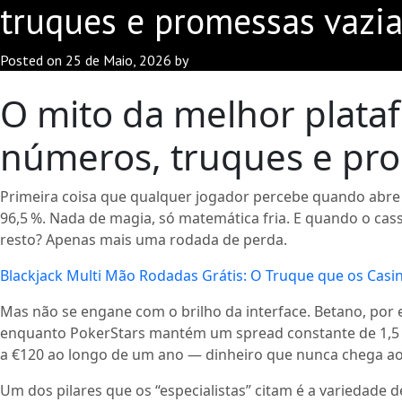
truques e promessas vazi
Posted on
25 de Maio, 2026
by
O mito da melhor plata
números, truques e pro
Primeira coisa que qualquer jogador percebe quando abre 
96,5 %. Nada de magia, só matemática fria. E quando o cass
resto? Apenas mais uma rodada de perda.
Blackjack Multi Mão Rodadas Grátis: O Truque que os Cas
Mas não se engane com o brilho da interface. Betano, por
enquanto PokerStars mantém um spread constante de 1,5 %
a €120 ao longo de um ano — dinheiro que nunca chega ao
Um dos pilares que os “especialistas” citam é a variedade 