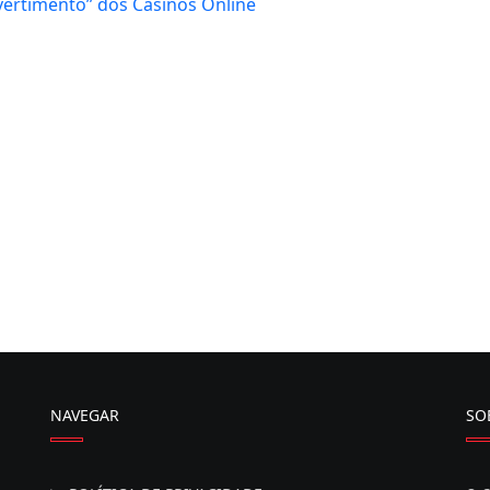
vertimento” dos Casinos Online
NAVEGAR
SO