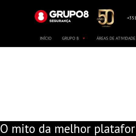
Skip
to
content
+351
INÍCIO
GRUPO 8
ÁREAS DE ATIVIDADE
O MITO DA ME
DESMASCARADO: 
O mito da melhor platafo