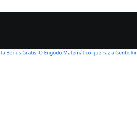
eta Bônus Grátis: O Engodo Matemático que Faz a Gente Rir