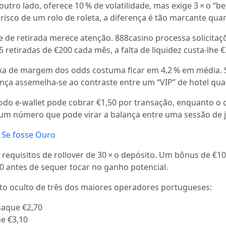
utro lado, oferece 10 % de volatilidade, mas exige 3 × o “b
sco de um rolo de roleta, a diferença é tão marcante quan
de de retirada merece atenção. 888casino processa solicita
5 retiradas de €200 cada mês, a falta de liquidez custa-lhe 
xa de margem dos odds costuma ficar em 4,2 % em média. S
ença assemelha‑se ao contraste entre um “VIP” de hotel qu
o e‑wallet pode cobrar €1,50 por transação, enquanto o car
 um número que pode virar a balança entre uma sessão de j
 Se fosse Ouro
equisitos de rollover de 30 × o depósito. Um bônus de €100
50 antes de sequer tocar no ganho potencial.
sto oculto de três dos maiores operadores portugueses:
 saque €2,70
ue €3,10