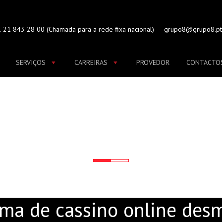
 21 843 28 00
(Chamada para a rede fixa nacional)
grupo8@grupo8.pt
SERVIÇOS
CARREIRAS
PROVEDOR
CONTACTO
LHOR PLATAFORMA DE C
NÚMEROS, TRUQUES E P
rma de cassino online des