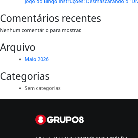
Jogo do Bingo Instruções: Desmascarando o “Di
Comentários recentes
Nenhum comentário para mostrar.
Arquivo
Maio 2026
Categorias
Sem categorias