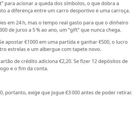
et” para acionar a queda dos símbolos, o que dobra a
to a diferença entre um carro desportivo e uma carroça.
ções em 24 h, mas o tempo real gasto para que o dinheiro
€300 de juros a 5 % ao ano, um “gift” que nunca chega.
e apostar €1000 em uma partida e ganhar €500, o lucro
atro estrelas e um albergue com tapete novo.
tão de crédito adiciona €2,20. Se fizer 12 depósitos de
ogo e o fim da conta.
, portanto, exige que jogue €3 000 antes de poder retirar.