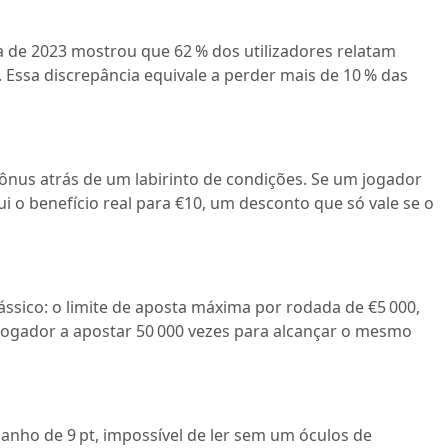
a de 2023 mostrou que 62 % dos utilizadores relatam
Essa discrepância equivale a perder mais de 10 % das
nus atrás de um labirinto de condições. Se um jogador
i o benefício real para €10, um desconto que só vale se o
ssico: o limite de aposta máxima por rodada de €5 000,
o jogador a apostar 50 000 vezes para alcançar o mesmo
anho de 9 pt, impossível de ler sem um óculos de