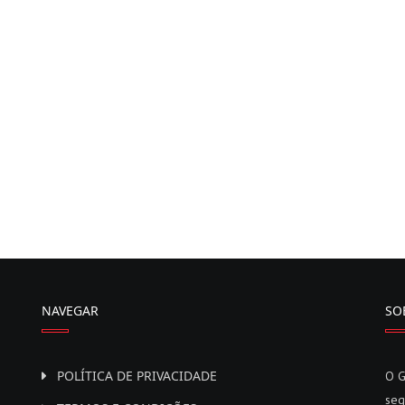
NAVEGAR
SO
POLÍTICA DE PRIVACIDADE
O G
seg