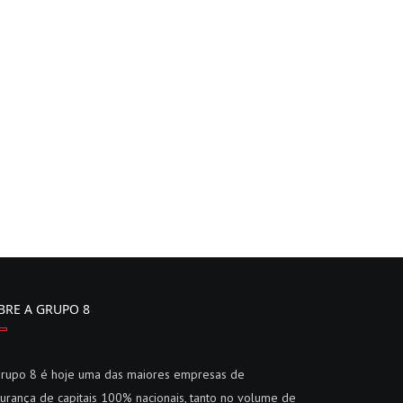
BRE A GRUPO 8
rupo 8 é hoje uma das maiores empresas de
urança de capitais 100% nacionais, tanto no volume de