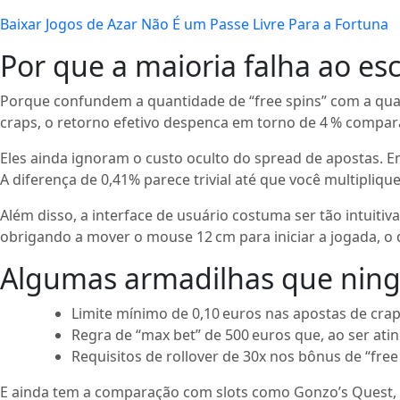
Baixar Jogos de Azar Não É um Passe Livre Para a Fortuna
Por que a maioria falha ao es
Porque confundem a quantidade de “free spins” com a qual
craps, o retorno efetivo despenca em torno de 4 % compa
Eles ainda ignoram o custo oculto do spread de apostas. E
A diferença de 0,41% parece trivial até que você multipliq
Além disso, a interface de usuário costuma ser tão intuitiv
obrigando a mover o mouse 12 cm para iniciar a jogada, o
Algumas armadilhas que nin
Limite mínimo de 0,10 euros nas apostas de crap
Regra de “max bet” de 500 euros que, ao ser ati
Requisitos de rollover de 30x nos bônus de “fr
E ainda tem a comparação com slots como Gonzo’s Quest, ond