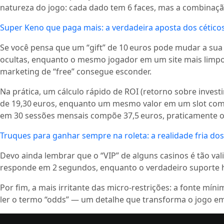
natureza do jogo: cada dado tem 6 faces, mas a combinação
Super Keno que paga mais: a verdadeira aposta dos cético
Se você pensa que um “gift” de 10 euros pode mudar a sua
ocultas, enquanto o mesmo jogador em um site mais limpo
marketing de “free” consegue esconder.
Na prática, um cálculo rápido de ROI (retorno sobre inv
de 19,30 euros, enquanto um mesmo valor em um slot com v
em 30 sessões mensais compõe 37,5 euros, praticamente o 
Truques para ganhar sempre na roleta: a realidade fria d
Devo ainda lembrar que o “VIP” de alguns casinos é tão v
responde em 2 segundos, enquanto o verdadeiro suporte h
Por fim, a mais irritante das micro‑restrições: a fonte mí
ler o termo “odds” — um detalhe que transforma o jogo e