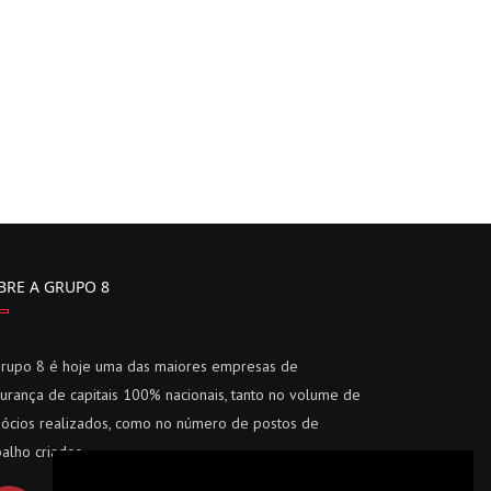
BRE A GRUPO 8
rupo 8 é hoje uma das maiores empresas de
urança de capitais 100% nacionais, tanto no volume de
ócios realizados, como no número de postos de
balho criados.