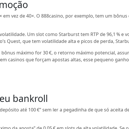
romoção
× em vez de 40×. O 888casino, por exemplo, tem um bônus d
olatilidade. Um slot como Starburst tem RTP de 96,1 % e vo
s Quest, que tem volatilidade alta e picos de perda, Sta
 o bônus máximo for 30 €, o retorno máximo potencial, assum
em casinos que forçam apostas altas, esse pequeno ganho p
eu bankroll
epósito até 100 €” sem ler a pegadinha de que só aceita de
imo da aposta” de 0,05 € em slots de alta volatilidade. Se