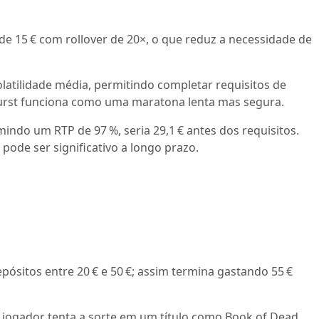
e 15 € com rollover de 20×, o que reduz a necessidade de
latilidade média, permitindo completar requisitos de
rburst funciona como uma maratona lenta mas segura.
indo um RTP de 97 %, seria 29,1 € antes dos requisitos.
ode ser significativo a longo prazo.
pósitos entre 20 € e 50 €; assim termina gastando 55 €
 o jogador tenta a sorte em um título como Book of Dead,