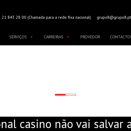
 21 843 28 00
(Chamada para a rede fixa nacional)
grupo8@grupo8.pt
SERVIÇOS
CARREIRAS
PROVEDOR
CONTACTO
ROMOCIONAL CASINO NÃ
A, MAS PODE REDUZIR 
al casino não vai salvar 