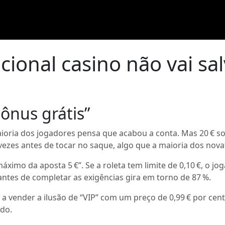
onal casino não vai sal
ônus grátis”
aioria dos jogadores pensa que acabou a conta. Mas 20 € so
vezes antes de tocar no saque, algo que a maioria dos nova
imo da aposta 5 €”. Se a roleta tem limite de 0,10 €, o jog
antes de completar as exigências gira em torno de 87 %.
 a vender a ilusão de “VIP” com um preço de 0,99 € por cen
do.