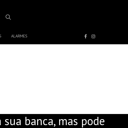
S
ALARMES
O VAI SALVAR A SUA
A DOR
a sua banca, mas pode