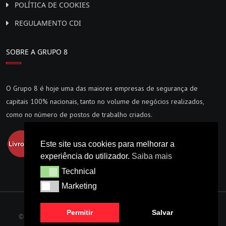
POLÍTICA DE COOKIES
REGULAMENTO CDI
SOBRE A GRUPO 8
O Grupo 8 é hoje uma das maiores empresas de segurança de
capitais 100% nacionais, tanto no volume de negócios realizados,
como no número de postos de trabalho criados.
Este site usa cookies para melhorar a
experiência do utilizador.
Saiba mais
Technical
Technical
Marketing
Marketing
Permitir
Salvar
© GRUPO 8. ALL RIGHTS RESERVED. | ALVARÁ 5 A, B, C E D DO MAI