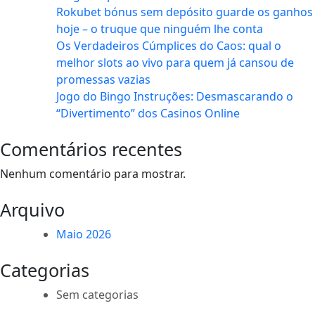
Rokubet bónus sem depósito guarde os ganhos
hoje – o truque que ninguém lhe conta
Os Verdadeiros Cúmplices do Caos: qual o
melhor slots ao vivo para quem já cansou de
promessas vazias
Jogo do Bingo Instruções: Desmascarando o
“Divertimento” dos Casinos Online
Comentários recentes
Nenhum comentário para mostrar.
Arquivo
Maio 2026
Categorias
Sem categorias