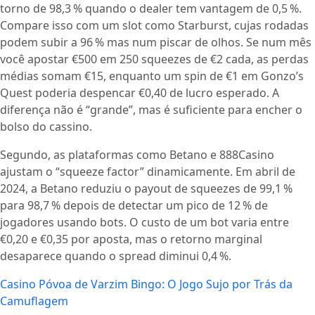
torno de 98,3 % quando o dealer tem vantagem de 0,5 %.
Compare isso com um slot como Starburst, cujas rodadas
podem subir a 96 % mas num piscar de olhos. Se num mês
você apostar €500 em 250 squeezes de €2 cada, as perdas
médias somam €15, enquanto um spin de €1 em Gonzo’s
Quest poderia despencar €0,40 de lucro esperado. A
diferença não é “grande”, mas é suficiente para encher o
bolso do cassino.
Segundo, as plataformas como Betano e 888Casino
ajustam o “squeeze factor” dinamicamente. Em abril de
2024, a Betano reduziu o payout de squeezes de 99,1 %
para 98,7 % depois de detectar um pico de 12 % de
jogadores usando bots. O custo de um bot varia entre
€0,20 e €0,35 por aposta, mas o retorno marginal
desaparece quando o spread diminui 0,4 %.
Casino Póvoa de Varzim Bingo: O Jogo Sujo por Trás da
Camuflagem