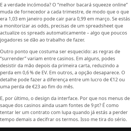
E a verdade incómoda? O “melhor bacará squeeze online”
muda de fornecedor a cada trimestre, de modo que o que
era 1,03 em janeiro pode cair para 0,99 em março. Se estás
a monitorizar as odds, precisas de um spreadsheet que
actualize os spreads automaticamente – algo que poucos
jogadores se dão ao trabalho de fazer.
Outro ponto que costuma ser esquecido: as regras de
“surrender” variam entre casinos. Em alguns, podes
desistir da mão depois da primeira carta, reduzindo a
perda em 0,6 % de EV. Em outros, a opção desaparece. O
detalhe pode fazer a diferença entre um lucro de €12 ou
uma perda de €23 ao fim do mês.
E, por último, o design da interface. Por que nos menus de
saque dos casinos ainda usam fontes de 9 pt? É como
tentar ler um contrato com lupa quando já estás a perder
tempo demais a decifrar os termos. Isso me tira do sério.