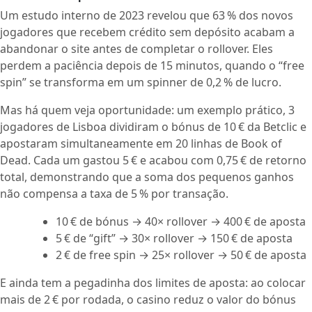
Um estudo interno de 2023 revelou que 63 % dos novos
jogadores que recebem crédito sem depósito acabam a
abandonar o site antes de completar o rollover. Eles
perdem a paciência depois de 15 minutos, quando o “free
spin” se transforma em um spinner de 0,2 % de lucro.
Mas há quem veja oportunidade: um exemplo prático, 3
jogadores de Lisboa dividiram o bónus de 10 € da Betclic e
apostaram simultaneamente em 20 linhas de Book of
Dead. Cada um gastou 5 € e acabou com 0,75 € de retorno
total, demonstrando que a soma dos pequenos ganhos
não compensa a taxa de 5 % por transação.
10 € de bónus → 40× rollover → 400 € de aposta
5 € de “gift” → 30× rollover → 150 € de aposta
2 € de free spin → 25× rollover → 50 € de aposta
E ainda tem a pegadinha dos limites de aposta: ao colocar
mais de 2 € por rodada, o casino reduz o valor do bónus