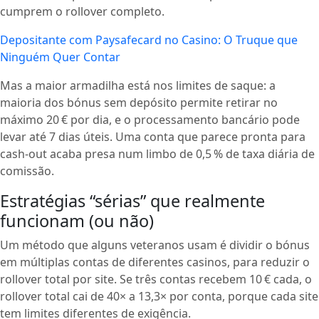
cumprem o rollover completo.
Depositante com Paysafecard no Casino: O Truque que
Ninguém Quer Contar
Mas a maior armadilha está nos limites de saque: a
maioria dos bónus sem depósito permite retirar no
máximo 20 € por dia, e o processamento bancário pode
levar até 7 dias úteis. Uma conta que parece pronta para
cash-out acaba presa num limbo de 0,5 % de taxa diária de
comissão.
Estratégias “sérias” que realmente
funcionam (ou não)
Um método que alguns veteranos usam é dividir o bónus
em múltiplas contas de diferentes casinos, para reduzir o
rollover total por site. Se três contas recebem 10 € cada, o
rollover total cai de 40× a 13,3× por conta, porque cada site
tem limites diferentes de exigência.