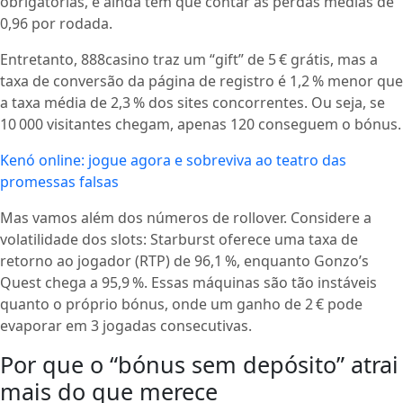
obrigatórias, e ainda tem que contar as perdas médias de
0,96 por rodada.
Entretanto, 888casino traz um “gift” de 5 € grátis, mas a
taxa de conversão da página de registro é 1,2 % menor que
a taxa média de 2,3 % dos sites concorrentes. Ou seja, se
10 000 visitantes chegam, apenas 120 conseguem o bónus.
Kenó online: jogue agora e sobreviva ao teatro das
promessas falsas
Mas vamos além dos números de rollover. Considere a
volatilidade dos slots: Starburst oferece uma taxa de
retorno ao jogador (RTP) de 96,1 %, enquanto Gonzo’s
Quest chega a 95,9 %. Essas máquinas são tão instáveis
quanto o próprio bónus, onde um ganho de 2 € pode
evaporar em 3 jogadas consecutivas.
Por que o “bónus sem depósito” atrai
mais do que merece