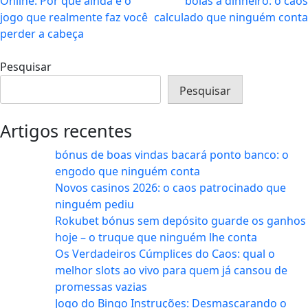
Online: Por que ainda é o
bolas a dinheiro: o caos
de
jogo que realmente faz você
calculado que ninguém conta
artigos
perder a cabeça
Pesquisar
Pesquisar
Artigos recentes
bónus de boas vindas bacará ponto banco: o
engodo que ninguém conta
Novos casinos 2026: o caos patrocinado que
ninguém pediu
Rokubet bónus sem depósito guarde os ganhos
hoje – o truque que ninguém lhe conta
Os Verdadeiros Cúmplices do Caos: qual o
melhor slots ao vivo para quem já cansou de
promessas vazias
Jogo do Bingo Instruções: Desmascarando o