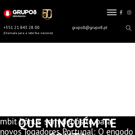
Skip
to
content
+351 21 843 28 00
grupo8@grupo8.pt
(Chamada para a rede fixa nacional)
MBIT BÓNUS SEM
DEPÓSITO PARA NOVOS
JOGADORES
PORTUGAL: O ENGODO
QUE NINGUÉM TE
mbit bónus sem depósito para
novos jogadores Portugal: O engodo