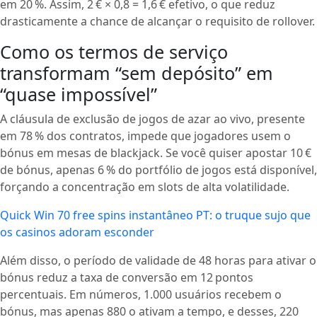
em 20 %. Assim, 2 € × 0,8 = 1,6 € efetivo, o que reduz
drasticamente a chance de alcançar o requisito de rollover.
Como os termos de serviço
transformam “sem depósito” em
“quase impossível”
A cláusula de exclusão de jogos de azar ao vivo, presente
em 78 % dos contratos, impede que jogadores usem o
bónus em mesas de blackjack. Se você quiser apostar 10 €
de bónus, apenas 6 % do portfólio de jogos está disponível,
forçando a concentração em slots de alta volatilidade.
Quick Win 70 free spins instantâneo PT: o truque sujo que
os casinos adoram esconder
Além disso, o período de validade de 48 horas para ativar o
bónus reduz a taxa de conversão em 12 pontos
percentuais. Em números, 1.000 usuários recebem o
bónus, mas apenas 880 o ativam a tempo, e desses, 220