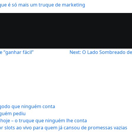
r que é só mais um truque de marketing
 “ganhar fácil”
Next:
O Lado Sombreado de 
ngodo que ninguém conta
nguém pediu
hoje – o truque que ninguém lhe conta
r slots ao vivo para quem já cansou de promessas vazias