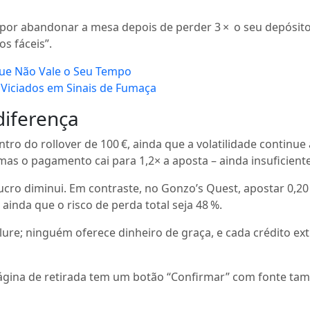
r abandonar a mesa depois de perder 3 × o seu depósito in
s fáceis”.
que Não Vale o Seu Tempo
 Viciados em Sinais de Fumaça
diferença
entro do rollover de 100 €, ainda que a volatilidade continu
mas o pagamento cai para 1,2× a aposta – ainda insuficiente
ro diminui. Em contraste, no Gonzo’s Quest, apostar 0,20
 ainda que o risco de perda total seja 48 %.
ated lure; ninguém oferece dinheiro de graça, e cada crédi
página de retirada tem um botão “Confirmar” com fonte ta