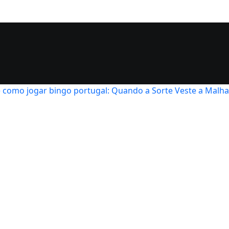
como jogar bingo portugal: Quando a Sorte Veste a Malha