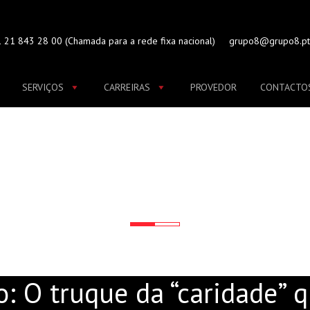
 21 843 28 00
(Chamada para a rede fixa nacional)
grupo8@grupo8.pt
SERVIÇOS
CARREIRAS
PROVEDOR
CONTACTO
 REGISTO: O TRUQUE DA
RVE PARA ENCHER BOL
: O truque da “caridade” q