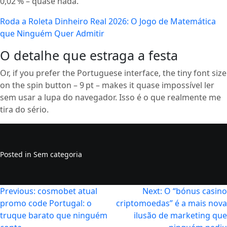
0,02 % – quase nada.
Roda a Roleta Dinheiro Real 2026: O Jogo de Matemática
que Ninguém Quer Admitir
O detalhe que estraga a festa
Or, if you prefer the Portuguese interface, the tiny font size
on the spin button – 9 pt – makes it quase impossível ler
sem usar a lupa do navegador. Isso é o que realmente me
tira do sério.
Posted in Sem categoria
Navegação
Previous:
cosmobet atual
Next:
O “bónus casino
promo code Portugal: o
criptomoedas” é a mais nova
de
truque barato que ninguém
ilusão de marketing que
artigos