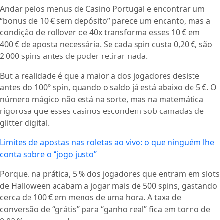
Andar pelos menus de Casino Portugal e encontrar um
“bonus de 10 € sem depósito” parece um encanto, mas a
condição de rollover de 40x transforma esses 10 € em
400 € de aposta necessária. Se cada spin custa 0,20 €, são
2 000 spins antes de poder retirar nada.
But a realidade é que a maioria dos jogadores desiste
antes do 100º spin, quando o saldo já está abaixo de 5 €. O
número mágico não está na sorte, mas na matemática
rigorosa que esses casinos escondem sob camadas de
glitter digital.
Limites de apostas nas roletas ao vivo: o que ninguém lhe
conta sobre o “jogo justo”
Porque, na prática, 5 % dos jogadores que entram em slots
de Halloween acabam a jogar mais de 500 spins, gastando
cerca de 100 € em menos de uma hora. A taxa de
conversão de “grátis” para “ganho real” fica em torno de