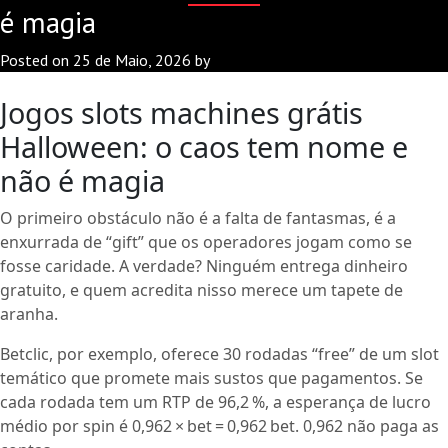
é magia
Posted on
25 de Maio, 2026
by
Jogos slots machines grátis
Halloween: o caos tem nome e
não é magia
O primeiro obstáculo não é a falta de fantasmas, é a
enxurrada de “gift” que os operadores jogam como se
fosse caridade. A verdade? Ninguém entrega dinheiro
gratuito, e quem acredita nisso merece um tapete de
aranha.
Betclic, por exemplo, oferece 30 rodadas “free” de um slot
temático que promete mais sustos que pagamentos. Se
cada rodada tem um RTP de 96,2 %, a esperança de lucro
médio por spin é 0,962 × bet = 0,962 bet. 0,962 não paga as