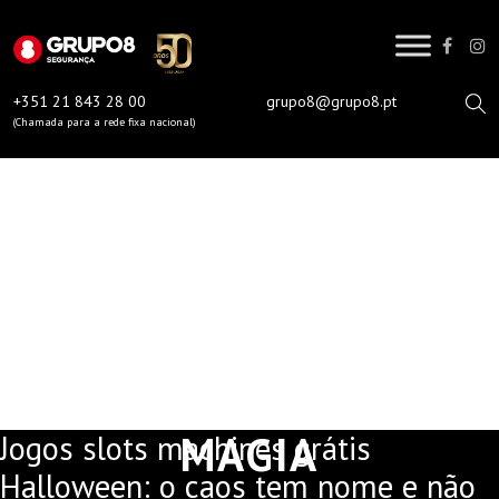
Skip
to
content
+351 21 843 28 00
grupo8@grupo8.pt
(Chamada para a rede fixa nacional)
JOGOS SLOTS
MACHINES GRÁTIS
HALLOWEEN: O CAOS
TEM NOME E NÃO É
MAGIA
Jogos slots machines grátis
Halloween: o caos tem nome e não