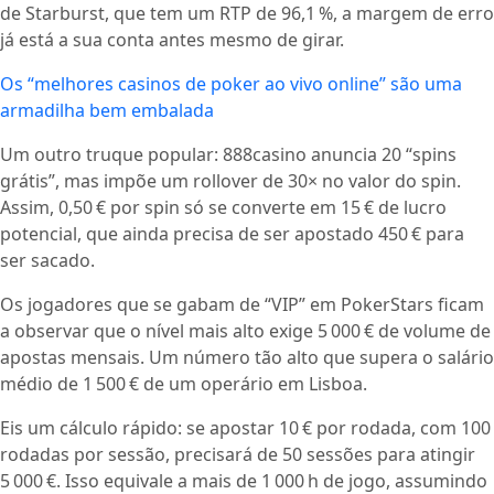
de Starburst, que tem um RTP de 96,1 %, a margem de erro
já está a sua conta antes mesmo de girar.
Os “melhores casinos de poker ao vivo online” são uma
armadilha bem embalada
Um outro truque popular: 888casino anuncia 20 “spins
grátis”, mas impõe um rollover de 30× no valor do spin.
Assim, 0,50 € por spin só se converte em 15 € de lucro
potencial, que ainda precisa de ser apostado 450 € para
ser sacado.
Os jogadores que se gabam de “VIP” em PokerStars ficam
a observar que o nível mais alto exige 5 000 € de volume de
apostas mensais. Um número tão alto que supera o salário
médio de 1 500 € de um operário em Lisboa.
Eis um cálculo rápido: se apostar 10 € por rodada, com 100
rodadas por sessão, precisará de 50 sessões para atingir
5 000 €. Isso equivale a mais de 1 000 h de jogo, assumindo