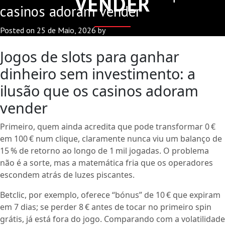
VENDER
casinos adoram vender
Posted on
25 de Maio, 2026
by
Jogos de slots para ganhar
dinheiro sem investimento: a
ilusão que os casinos adoram
vender
Primeiro, quem ainda acredita que pode transformar 0 €
em 100 € num clique, claramente nunca viu um balanço de
15 % de retorno ao longo de 1 mil jogadas. O problema
não é a sorte, mas a matemática fria que os operadores
escondem atrás de luzes piscantes.
Betclic, por exemplo, oferece “bónus” de 10 € que expiram
em 7 dias; se perder 8 € antes de tocar no primeiro spin
grátis, já está fora do jogo. Comparando com a volatilidade