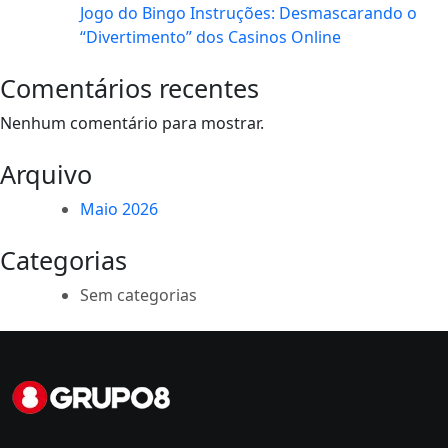
Jogo do Bingo Instruções: Desmascarando o
“Divertimento” dos Casinos Online
Comentários recentes
Nenhum comentário para mostrar.
Arquivo
Maio 2026
Categorias
Sem categorias