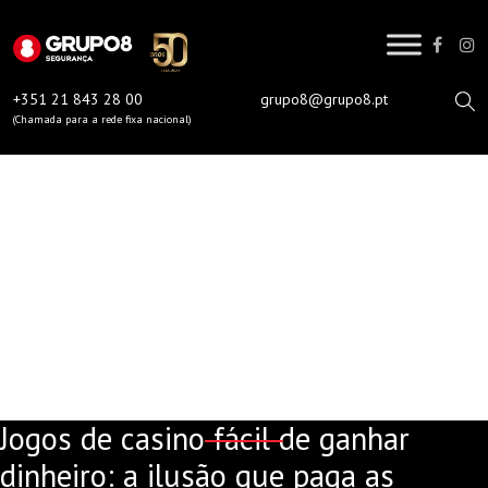
Skip
to
content
+351 21 843 28 00
grupo8@grupo8.pt
(Chamada para a rede fixa nacional)
JOGOS DE CASINO
FÁCIL DE GANHAR
DINHEIRO: A ILUSÃO
QUE PAGA AS CONTAS
Jogos de casino fácil de ganhar
dinheiro: a ilusão que paga as