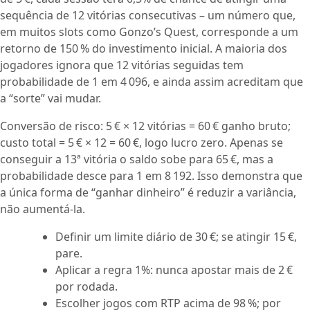
sequência de 12 vitórias consecutivas – um número que,
em muitos slots como Gonzo’s Quest, corresponde a um
retorno de 150 % do investimento inicial. A maioria dos
jogadores ignora que 12 vitórias seguidas tem
probabilidade de 1 em 4 096, e ainda assim acreditam que
a “sorte” vai mudar.
Conversão de risco: 5 € × 12 vitórias = 60 € ganho bruto;
custo total = 5 € × 12 = 60 €, logo lucro zero. Apenas se
conseguir a 13ª vitória o saldo sobe para 65 €, mas a
probabilidade desce para 1 em 8 192. Isso demonstra que
a única forma de “ganhar dinheiro” é reduzir a variância,
não aumentá‑la.
Definir um limite diário de 30 €; se atingir 15 €,
pare.
Aplicar a regra 1%: nunca apostar mais de 2 €
por rodada.
Escolher jogos com RTP acima de 98 %; por