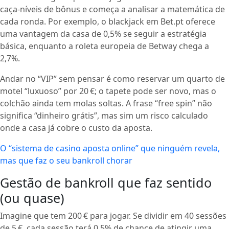
caça‑níveis de bônus e começa a analisar a matemática de
cada ronda. Por exemplo, o blackjack em Bet.pt oferece
uma vantagem da casa de 0,5% se seguir a estratégia
básica, enquanto a roleta europeia de Betway chega a
2,7%.
Andar no “VIP” sem pensar é como reservar um quarto de
motel “luxuoso” por 20 €; o tapete pode ser novo, mas o
colchão ainda tem molas soltas. A frase “free spin” não
significa “dinheiro grátis”, mas sim um risco calculado
onde a casa já cobre o custo da aposta.
O “sistema de casino aposta online” que ninguém revela,
mas que faz o seu bankroll chorar
Gestão de bankroll que faz sentido
(ou quase)
Imagine que tem 200 € para jogar. Se dividir em 40 sessões
de 5 €, cada sessão terá 0,5% de chance de atingir uma