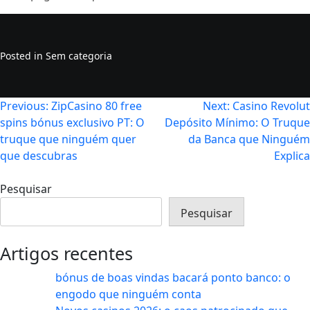
Posted in Sem categoria
Navegação
Previous:
ZipCasino 80 free
Next:
Casino Revolut
spins bónus exclusivo PT: O
Depósito Mínimo: O Truque
de
truque que ninguém quer
da Banca que Ninguém
artigos
que descubras
Explica
Pesquisar
Pesquisar
Artigos recentes
bónus de boas vindas bacará ponto banco: o
engodo que ninguém conta