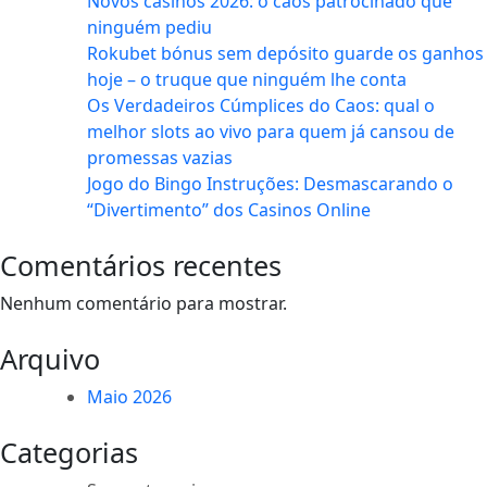
Novos casinos 2026: o caos patrocinado que
ninguém pediu
Rokubet bónus sem depósito guarde os ganhos
hoje – o truque que ninguém lhe conta
Os Verdadeiros Cúmplices do Caos: qual o
melhor slots ao vivo para quem já cansou de
promessas vazias
Jogo do Bingo Instruções: Desmascarando o
“Divertimento” dos Casinos Online
Comentários recentes
Nenhum comentário para mostrar.
Arquivo
Maio 2026
Categorias