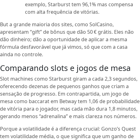
exemplo, Starburst tem 96,1% mas compensa
com alta frequência de vitórias.
But a grande maioria dos sites, como SolCasino,
apresentam “gift” de bônus que dão 50 € grátis. Eles não
dão dinheiro; dão a oportunidade de aplicar a mesma
fórmula desfavorável que já vimos, só que com a casa
ainda no controle.
Comparando slots e jogos de mesa
Slot machines como Starburst giram a cada 2,3 segundos,
oferecendo dezenas de pequenos ganhos que criam a
sensação de progresso. Em contrapartida, um jogo de
mesa como baccarat em Betway tem 1,06 de probabilidade
de vitória para o jogador, mas cada mão dura 1,8 minutos,
gerando menos “adrenalina” e mais clareza nos números.
Porque a volatilidade é a diferença crucial: Gonzo’s Quest
tem volatilidade média, o que significa que um ganho de