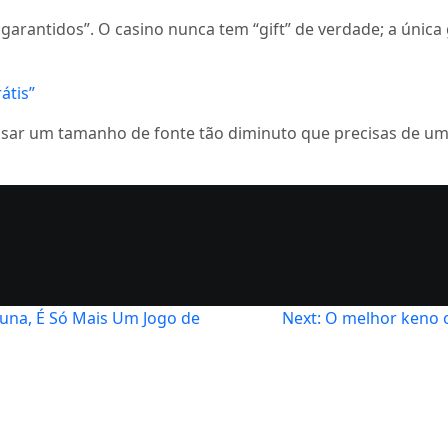
arantidos”. O casino nunca tem “gift” de verdade; a única 
átis”
 usar um tamanho de fonte tão diminuto que precisas de um
tuna, É Só Mais Um Jogo de
Next:
O melhor keno o