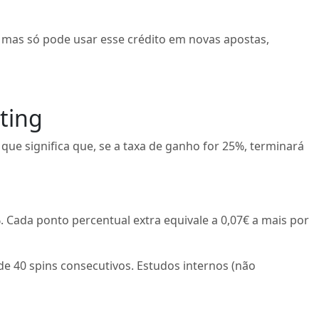
— mas só pode usar esse crédito em novas apostas,
ting
que significa que, se a taxa de ganho for 25%, terminará
. Cada ponto percentual extra equivale a 0,07€ a mais por
de 40 spins consecutivos. Estudos internos (não