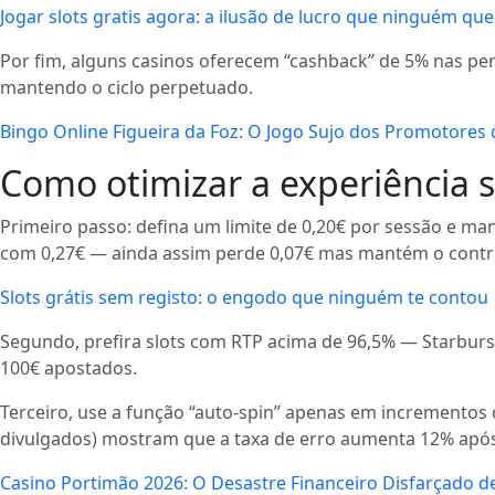
Jogar slots gratis agora: a ilusão de lucro que ninguém que
Por fim, alguns casinos oferecem “cashback” de 5% nas per
mantendo o ciclo perpetuado.
Bingo Online Figueira da Foz: O Jogo Sujo dos Promotores 
Como otimizar a experiência 
Primeiro passo: defina um limite de 0,20€ por sessão e man
com 0,27€ — ainda assim perde 0,07€ mas mantém o contr
Slots grátis sem registo: o engodo que ninguém te contou
Segundo, prefira slots com RTP acima de 96,5% — Starburst
100€ apostados.
Terceiro, use a função “auto‑spin” apenas em incrementos 
divulgados) mostram que a taxa de erro aumenta 12% após 
Casino Portimão 2026: O Desastre Financeiro Disfarçado d