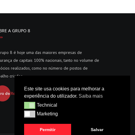
BRE A GRUPO 8
rupo 8 é hoje uma das maiores empresas de
urança de capitais 100% nacionais, tanto no volume de
ócios realizados, como no número de postos de
balho criados.
Este site usa cookies para melhorar a
experiência do utilizador.
Saiba mais
Technical
Technical
Marketing
Marketing
Permitir
Salvar