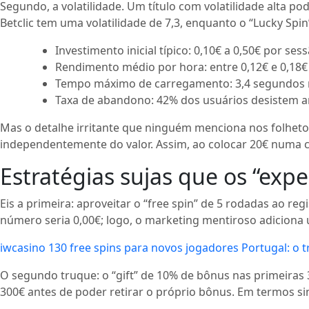
Segundo, a volatilidade. Um título com volatilidade alta 
Betclic tem uma volatilidade de 7,3, enquanto o “Lucky Spi
Investimento inicial típico: 0,10€ a 0,50€ por sess
Rendimento médio por hora: entre 0,12€ e 0,18€ 
Tempo máximo de carregamento: 3,4 segundos 
Taxa de abandono: 42% dos usuários desistem an
Mas o detalhe irritante que ninguém menciona nos folhetos
independentemente do valor. Assim, ao colocar 20€ numa c
Estratégias sujas que os “exp
Eis a primeira: aproveitar o “free spin” de 5 rodadas ao reg
número seria 0,00€; logo, o marketing mentiroso adiciona 
iwcasino 130 free spins para novos jogadores Portugal: o
O segundo truque: o “gift” de 10% de bônus nas primeiras 3
300€ antes de poder retirar o próprio bônus. Em termos si