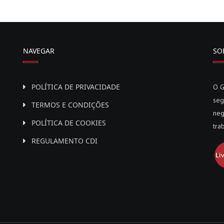
NAVEGAR
SO
POLÍTICA DE PRIVACIDADE
O G
seg
TERMOS E CONDIÇÕES
neg
POLÍTICA DE COOKIES
tra
REGULAMENTO CDI