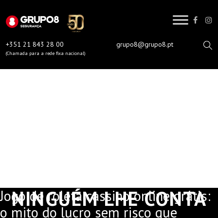
Skip
to
content
+351 21 843 28 00
grupo8@grupo8.pt
(Chamada para a rede fixa nacional)
JOGO DE ROLETA
CASSINO ONLINE
GRÁTIS: O MITO DO
LUCRO SEM RISCO QUE
NINGUÉM LHE CONTA
Jogo de roleta cassino online grátis:
o mito do lucro sem risco que