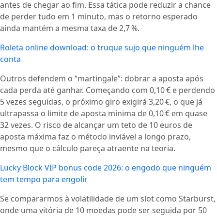
antes de chegar ao fim. Essa tática pode reduzir a chance
de perder tudo em 1 minuto, mas o retorno esperado
ainda mantém a mesma taxa de 2,7 %.
Roleta online download: o truque sujo que ninguém lhe
conta
Outros defendem o “martingale”: dobrar a aposta após
cada perda até ganhar. Começando com 0,10 € e perdendo
5 vezes seguidas, o próximo giro exigirá 3,20 €, o que já
ultrapassa o limite de aposta mínima de 0,10 € em quase
32 vezes. O risco de alcançar um teto de 10 euros de
aposta máxima faz o método inviável a longo prazo,
mesmo que o cálculo pareça atraente na teoria.
Lucky Block VIP bonus code 2026: o engodo que ninguém
tem tempo para engolir
Se compararmos à volatilidade de um slot como Starburst,
onde uma vitória de 10 moedas pode ser seguida por 50