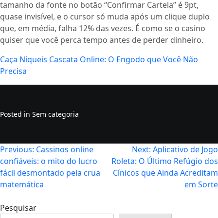
tamanho da fonte no botão “Confirmar Cartela” é 9pt,
quase invisível, e o cursor só muda após um clique duplo
que, em média, falha 12% das vezes. É como se o casino
quiser que você perca tempo antes de perder dinheiro.
Caça Níqueis Cascata Online: O Engodo que Você Não
Precisa
Posted in Sem categoria
Navegação
Previous:
Cassinos online
Next:
Aplicativo de Jogo
confiáveis: o mito do lucro
Roleta: O Último Refúgio dos
de
fácil desmontado pela crua
Cínicos que Ainda Acreditam
artigos
matemática
em Sorte
Pesquisar