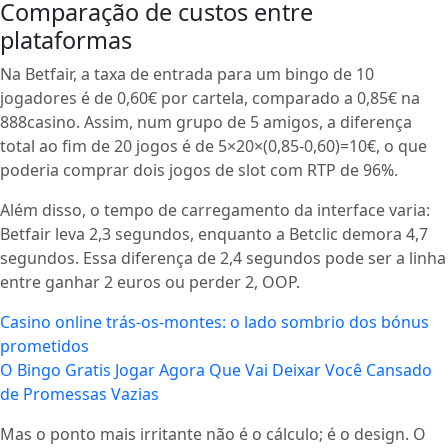
Comparação de custos entre
plataformas
Na Betfair, a taxa de entrada para um bingo de 10
jogadores é de 0,60€ por cartela, comparado a 0,85€ na
888casino. Assim, num grupo de 5 amigos, a diferença
total ao fim de 20 jogos é de 5×20×(0,85‑0,60)=10€, o que
poderia comprar dois jogos de slot com RTP de 96%.
Além disso, o tempo de carregamento da interface varia:
Betfair leva 2,3 segundos, enquanto a Betclic demora 4,7
segundos. Essa diferença de 2,4 segundos pode ser a linha
entre ganhar 2 euros ou perder 2, OOP.
Casino online trás-os-montes: o lado sombrio dos bónus
prometidos
O Bingo Gratis Jogar Agora Que Vai Deixar Você Cansado
de Promessas Vazias
Mas o ponto mais irritante não é o cálculo; é o design. O