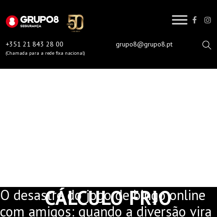
Skip
to
content
+351 21 843 28 00
grupo8@grupo8.pt
(Chamada para a rede fixa nacional)
O DESASTRE DO JOGO
DE BINGO ONLINE COM
AMIGOS: QUANDO A
DIVERSÃO VIRA
CÁLCULO FRIO
O desastre do jogo de bingo online
com amigos: quando a diversão vira