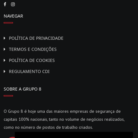
NAVEGAR
POLÍTICA DE PRIVACIDADE
TERMOS E CONDIÇÕES
POLÍTICA DE COOKIES
REGULAMENTO CDI
SOBRE A GRUPO 8
O Grupo 8 é hoje uma das maiores empresas de segurança de
capitais 100% nacionais, tanto no volume de negócios realizados,
como no número de postos de trabalho criados.