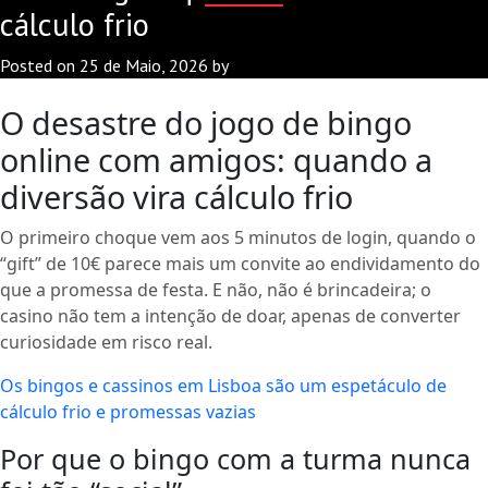
cálculo frio
Posted on
25 de Maio, 2026
by
O desastre do jogo de bingo
online com amigos: quando a
diversão vira cálculo frio
O primeiro choque vem aos 5 minutos de login, quando o
“gift” de 10€ parece mais um convite ao endividamento do
que a promessa de festa. E não, não é brincadeira; o
casino não tem a intenção de doar, apenas de converter
curiosidade em risco real.
Os bingos e cassinos em Lisboa são um espetáculo de
cálculo frio e promessas vazias
Por que o bingo com a turma nunca