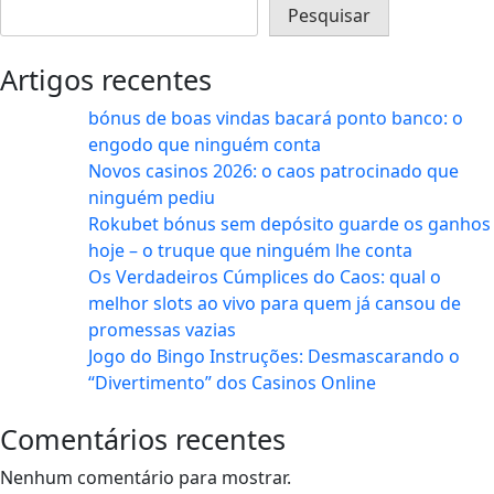
Pesquisar
Artigos recentes
bónus de boas vindas bacará ponto banco: o
engodo que ninguém conta
Novos casinos 2026: o caos patrocinado que
ninguém pediu
Rokubet bónus sem depósito guarde os ganhos
hoje – o truque que ninguém lhe conta
Os Verdadeiros Cúmplices do Caos: qual o
melhor slots ao vivo para quem já cansou de
promessas vazias
Jogo do Bingo Instruções: Desmascarando o
“Divertimento” dos Casinos Online
Comentários recentes
Nenhum comentário para mostrar.