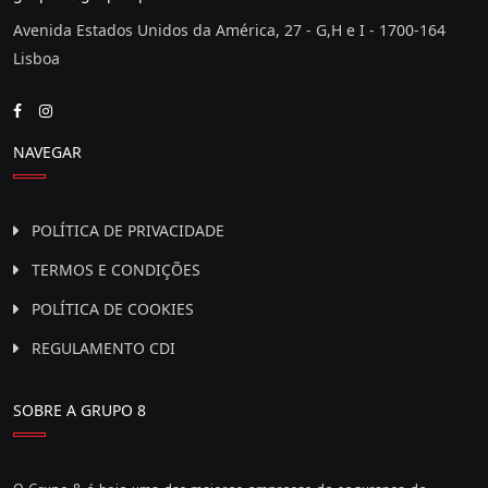
Avenida Estados Unidos da América, 27 - G,H e I - 1700-164
Lisboa
NAVEGAR
POLÍTICA DE PRIVACIDADE
TERMOS E CONDIÇÕES
POLÍTICA DE COOKIES
REGULAMENTO CDI
SOBRE A GRUPO 8