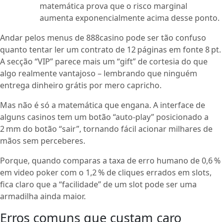
matemática prova que o risco marginal
aumenta exponencialmente acima desse ponto.
Andar pelos menus de 888casino pode ser tão confuso
quanto tentar ler um contrato de 12 páginas em fonte 8 pt.
A secção “VIP” parece mais um “gift” de cortesia do que
algo realmente vantajoso – lembrando que ninguém
entrega dinheiro grátis por mero capricho.
Mas não é só a matemática que engana. A interface de
alguns casinos tem um botão “auto‑play” posicionado a
2 mm do botão “sair”, tornando fácil acionar milhares de
mãos sem perceberes.
Porque, quando comparas a taxa de erro humano de 0,6 %
em video poker com o 1,2 % de cliques errados em slots,
fica claro que a “facilidade” de um slot pode ser uma
armadilha ainda maior.
Erros comuns que custam caro