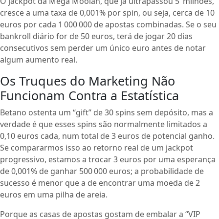
O jackpot da Mega Moolah, que já ultrapassou 5 milhões,
cresce a uma taxa de 0,001% por spin, ou seja, cerca de 10
euros por cada 1 000 000 de apostas combinadas. Se o seu
bankroll diário for de 50 euros, terá de jogar 20 dias
consecutivos sem perder um único euro antes de notar
algum aumento real.
Os Truques do Marketing Não
Funcionam Contra a Estatística
Betano ostenta um “gift” de 30 spins sem depósito, mas a
verdade é que esses spins são normalmente limitados a
0,10 euros cada, num total de 3 euros de potencial ganho.
Se compararmos isso ao retorno real de um jackpot
progressivo, estamos a trocar 3 euros por uma esperança
de 0,001% de ganhar 500 000 euros; a probabilidade de
sucesso é menor que a de encontrar uma moeda de 2
euros em uma pilha de areia.
Porque as casas de apostas gostam de embalar a “VIP