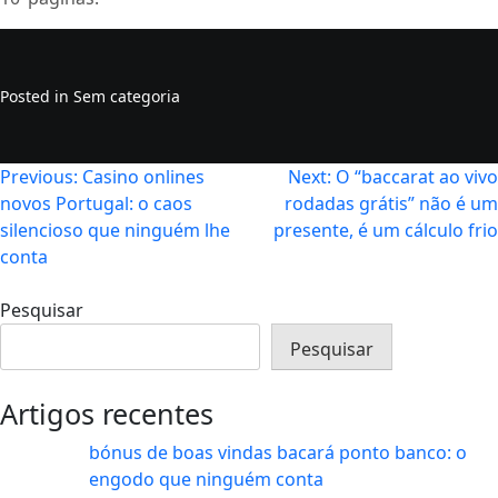
Posted in Sem categoria
Navegação
Previous:
Casino onlines
Next:
O “baccarat ao vivo
novos Portugal: o caos
rodadas grátis” não é um
de
silencioso que ninguém lhe
presente, é um cálculo frio
artigos
conta
Pesquisar
Pesquisar
Artigos recentes
bónus de boas vindas bacará ponto banco: o
engodo que ninguém conta