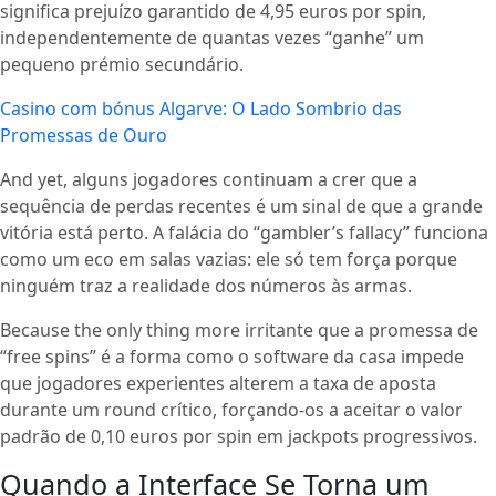
significa prejuízo garantido de 4,95 euros por spin,
independentemente de quantas vezes “ganhe” um
pequeno prémio secundário.
Casino com bónus Algarve: O Lado Sombrio das
Promessas de Ouro
And yet, alguns jogadores continuam a crer que a
sequência de perdas recentes é um sinal de que a grande
vitória está perto. A falácia do “gambler’s fallacy” funciona
como um eco em salas vazias: ele só tem força porque
ninguém traz a realidade dos números às armas.
Because the only thing more irritante que a promessa de
“free spins” é a forma como o software da casa impede
que jogadores experientes alterem a taxa de aposta
durante um round crítico, forçando-os a aceitar o valor
padrão de 0,10 euros por spin em jackpots progressivos.
Quando a Interface Se Torna um