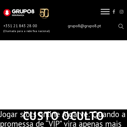
Skip
to
content
+351 21 843 28 00
grupo8@grupo8.pt
(Chamada para a rede fixa nacional)
JOGAR SLOTS ONLINE
ALGARVE: QUANDO A
PROMESSA DE “VIP”
VIRA APENAS MAIS UM
CUSTO OCULTO
Jogar slots online Algarve: Quando a
promessa de “VIP” vira apenas mais