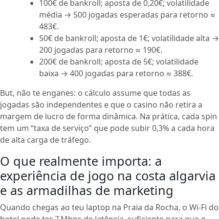
100€ de bankroll; aposta de 0,20€; volatilidade
média → 500 jogadas esperadas para retorno ≈
483€.
50€ de bankroll; aposta de 1€; volatilidade alta →
200 jogadas para retorno ≈ 190€.
200€ de bankroll; aposta de 5€; volatilidade
baixa → 400 jogadas para retorno ≈ 388€.
But, não te enganes: o cálculo assume que todas as
jogadas são independentes e que o casino não retira a
margem de lucro de forma dinâmica. Na prática, cada spin
tem um “taxa de serviço” que pode subir 0,3% a cada hora
de alta carga de tráfego.
O que realmente importa: a
experiência de jogo na costa algarvia
e as armadilhas de marketing
Quando chegas ao teu laptop na Praia da Rocha, o Wi‑Fi do