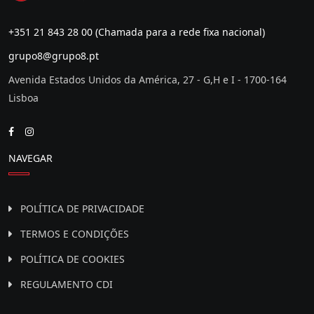
+351 21 843 28 00
(Chamada para a rede fixa nacional)
grupo8@grupo8.pt
Avenida Estados Unidos da América, 27 - G,H e I - 1700-164
Lisboa
NAVEGAR
POLÍTICA DE PRIVACIDADE
TERMOS E CONDIÇÕES
POLÍTICA DE COOKIES
REGULAMENTO CDI