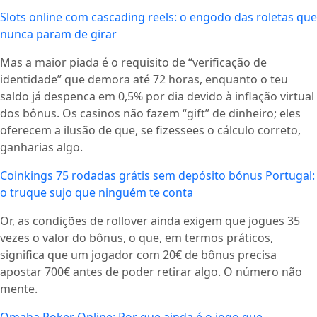
Slots online com cascading reels: o engodo das roletas que
nunca param de girar
Mas a maior piada é o requisito de “verificação de
identidade” que demora até 72 horas, enquanto o teu
saldo já despenca em 0,5% por dia devido à inflação virtual
dos bônus. Os casinos não fazem “gift” de dinheiro; eles
oferecem a ilusão de que, se fizessees o cálculo correto,
ganharias algo.
Coinkings 75 rodadas grátis sem depósito bónus Portugal:
o truque sujo que ninguém te conta
Or, as condições de rollover ainda exigem que jogues 35
vezes o valor do bônus, o que, em termos práticos,
significa que um jogador com 20€ de bônus precisa
apostar 700€ antes de poder retirar algo. O número não
mente.