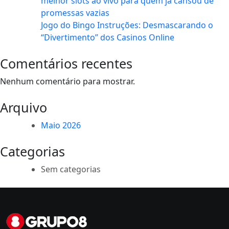
melhor slots ao vivo para quem já cansou de
promessas vazias
Jogo do Bingo Instruções: Desmascarando o
“Divertimento” dos Casinos Online
Comentários recentes
Nenhum comentário para mostrar.
Arquivo
Maio 2026
Categorias
Sem categorias