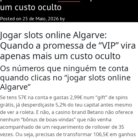
um custo oculto
Posted on
25 de Maio, 2026
by
Jogar slots online Algarve:
Quando a promessa de “VIP” vira
apenas mais um custo oculto
Os números que ninguém te conta
quando clicas no “jogar slots online
Algarve”
Se tens 57€ na conta e gastas 2,99€ num “gift” de spins
grátis, já desperdiçaste 5,2% do teu capital antes mesmo
de ver a roleta. E não, a casino brand Betano não oferece
nenhum “bônus de boas‑vindas” que não venha
acompanhado de um requerimento de rollover de 35
vezes. Ou seja, precisas de transformar 106,5€ em ganhos