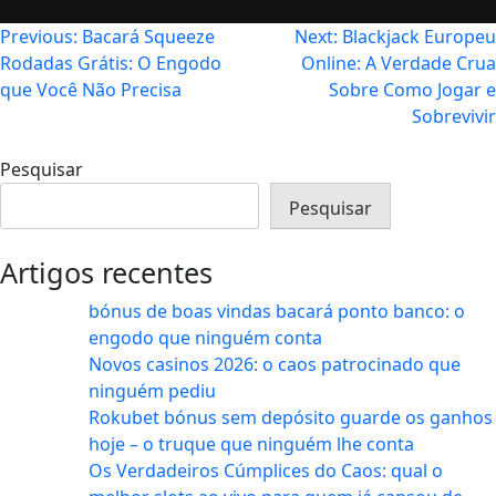
Navegação
Previous:
Bacará Squeeze
Next:
Blackjack Europeu
Rodadas Grátis: O Engodo
Online: A Verdade Crua
de
que Você Não Precisa
Sobre Como Jogar e
artigos
Sobrevivir
Pesquisar
Pesquisar
Artigos recentes
bónus de boas vindas bacará ponto banco: o
engodo que ninguém conta
Novos casinos 2026: o caos patrocinado que
ninguém pediu
Rokubet bónus sem depósito guarde os ganhos
hoje – o truque que ninguém lhe conta
Os Verdadeiros Cúmplices do Caos: qual o