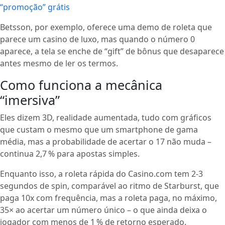
“promoção” grátis
Betsson, por exemplo, oferece uma demo de roleta que
parece um casino de luxo, mas quando o número 0
aparece, a tela se enche de “gift” de bônus que desaparece
antes mesmo de ler os termos.
Como funciona a mecânica
“imersiva”
Eles dizem 3D, realidade aumentada, tudo com gráficos
que custam o mesmo que um smartphone de gama
média, mas a probabilidade de acertar o 17 não muda –
continua 2,7 % para apostas simples.
Enquanto isso, a roleta rápida do Casino.com tem 2‑3
segundos de spin, comparável ao ritmo de Starburst, que
paga 10x com frequência, mas a roleta paga, no máximo,
35× ao acertar um número único – o que ainda deixa o
jogador com menos de 1 % de retorno esperado.