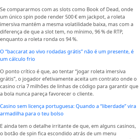
Se compararmos com as slots como Book of Dead, onde
um único spin pode render 500 € em jackpot, a roleta
imersiva mantém a mesma volatilidade baixa, mas com a
diferença de que a slot tem, no mínimo, 96 % de RTP,
enquanto a roleta ronda os 94 %.
O “baccarat ao vivo rodadas grátis” não é um presente, é
um cálculo frio
O ponto crítico é que, ao tentar “jogar roleta imersiva
grátis”, o jogador efetivamente aceita um contrato onde o
casino cria 7 milhões de linhas de código para garantir que
a bola nunca pareça favorecer o cliente.
Casino sem licença portuguesa: Quando a “liberdade” vira
armadilha para o teu bolso
E ainda tem o detalhe irritante de que, em alguns casinos,
o botão de spin fica escondido atrás de um menu