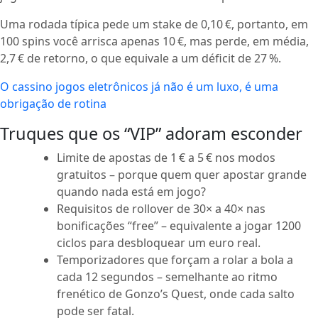
Uma rodada típica pede um stake de 0,10 €, portanto, em
100 spins você arrisca apenas 10 €, mas perde, em média,
2,7 € de retorno, o que equivale a um déficit de 27 %.
O cassino jogos eletrônicos já não é um luxo, é uma
obrigação de rotina
Truques que os “VIP” adoram esconder
Limite de apostas de 1 € a 5 € nos modos
gratuitos – porque quem quer apostar grande
quando nada está em jogo?
Requisitos de rollover de 30× a 40× nas
bonificações “free” – equivalente a jogar 1200
ciclos para desbloquear um euro real.
Temporizadores que forçam a rolar a bola a
cada 12 segundos – semelhante ao ritmo
frenético de Gonzo’s Quest, onde cada salto
pode ser fatal.