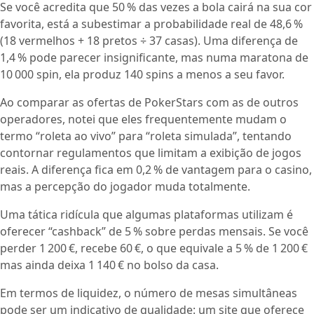
Se você acredita que 50 % das vezes a bola cairá na sua cor
favorita, está a subestimar a probabilidade real de 48,6 %
(18 vermelhos + 18 pretos ÷ 37 casas). Uma diferença de
1,4 % pode parecer insignificante, mas numa maratona de
10 000 spin, ela produz 140 spins a menos a seu favor.
Ao comparar as ofertas de PokerStars com as de outros
operadores, notei que eles frequentemente mudam o
termo “roleta ao vivo” para “roleta simulada”, tentando
contornar regulamentos que limitam a exibição de jogos
reais. A diferença fica em 0,2 % de vantagem para o casino,
mas a percepção do jogador muda totalmente.
Uma tática ridícula que algumas plataformas utilizam é
oferecer “cashback” de 5 % sobre perdas mensais. Se você
perder 1 200 €, recebe 60 €, o que equivale a 5 % de 1 200 €
mas ainda deixa 1 140 € no bolso da casa.
Em termos de liquidez, o número de mesas simultâneas
pode ser um indicativo de qualidade: um site que oferece