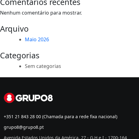
Comentários recentes
Nenhum comentário para mostrar.
Arquivo
Maio 2026
Categorias
Sem categorias
+351 21 843 28 00
(Chamada para a rede fixa nacional)
grupo8@grupo8.pt
Avenida Estados Unidos da América, 27 - G,H e I - 1700-164