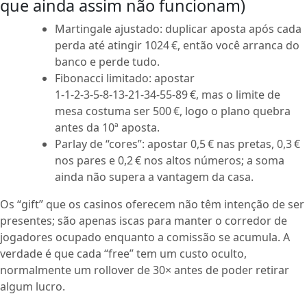
que ainda assim não funcionam)
Martingale ajustado: duplicar aposta após cada
perda até atingir 1024 €, então você arranca do
banco e perde tudo.
Fibonacci limitado: apostar
1‑1‑2‑3‑5‑8‑13‑21‑34‑55‑89 €, mas o limite de
mesa costuma ser 500 €, logo o plano quebra
antes da 10ª aposta.
Parlay de “cores”: apostar 0,5 € nas pretas, 0,3 €
nos pares e 0,2 € nos altos números; a soma
ainda não supera a vantagem da casa.
Os “gift” que os casinos oferecem não têm intenção de ser
presentes; são apenas iscas para manter o corredor de
jogadores ocupado enquanto a comissão se acumula. A
verdade é que cada “free” tem um custo oculto,
normalmente um rollover de 30× antes de poder retirar
algum lucro.