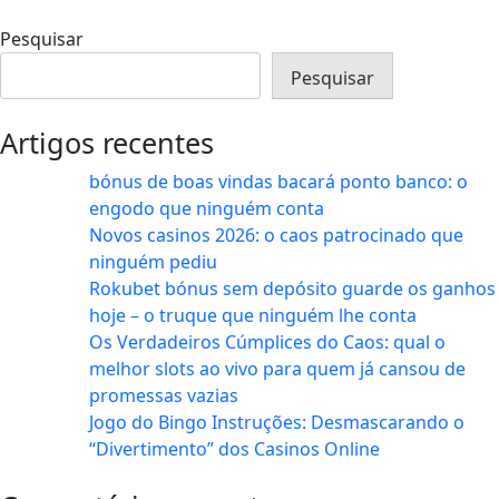
Pesquisar
Pesquisar
Artigos recentes
bónus de boas vindas bacará ponto banco: o
engodo que ninguém conta
Novos casinos 2026: o caos patrocinado que
ninguém pediu
Rokubet bónus sem depósito guarde os ganhos
hoje – o truque que ninguém lhe conta
Os Verdadeiros Cúmplices do Caos: qual o
melhor slots ao vivo para quem já cansou de
promessas vazias
Jogo do Bingo Instruções: Desmascarando o
“Divertimento” dos Casinos Online