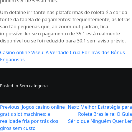
podem ser de 5 % ao mês.
Um detalhe irritante nas plataformas de roleta é a cor da
fonte da tabela de pagamentos: frequentemente, as letras
são tão pequenas que, ao zoom‑out padrão, fica
impossível ler se o pagamento de 35:1 está realmente
disponível ou se foi reduzido para 30:1 sem aviso prévio.
Casino online Viseu: A Verdade Crua Por Trás dos Bónus
Enganosos
Posted in Sem categoria
Navegação
Previous:
Jogos casino online
Next:
Melhor Estratégia para
gratis slot machines: a
Roleta Brasileira: O Guia
de
realidade fria por trás dos
Sério que Ninguém Quer Ler
artigos
giros sem custo