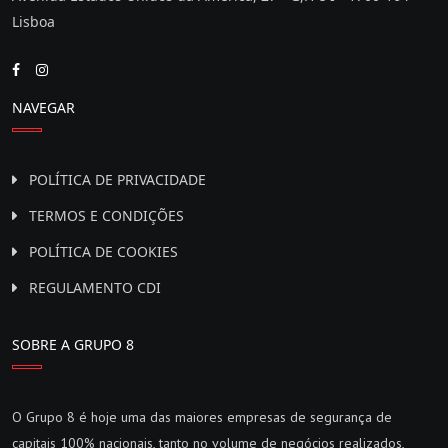
Lisboa
NAVEGAR
POLÍTICA DE PRIVACIDADE
TERMOS E CONDIÇÕES
POLÍTICA DE COOKIES
REGULAMENTO CDI
SOBRE A GRUPO 8
O Grupo 8 é hoje uma das maiores empresas de segurança de
capitais 100% nacionais, tanto no volume de negócios realizados,