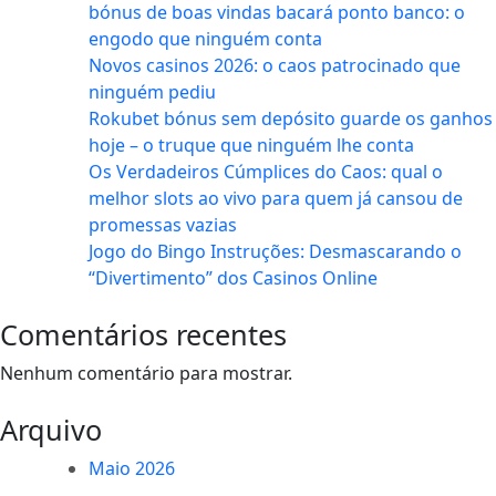
bónus de boas vindas bacará ponto banco: o
engodo que ninguém conta
Novos casinos 2026: o caos patrocinado que
ninguém pediu
Rokubet bónus sem depósito guarde os ganhos
hoje – o truque que ninguém lhe conta
Os Verdadeiros Cúmplices do Caos: qual o
melhor slots ao vivo para quem já cansou de
promessas vazias
Jogo do Bingo Instruções: Desmascarando o
“Divertimento” dos Casinos Online
Comentários recentes
Nenhum comentário para mostrar.
Arquivo
Maio 2026