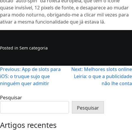
botão “auto‑spin” da roleta europeia, que tem o ícone
quase invisível, 12 pixels de fonte, e desaparece ao mudar
para modo noturno, obrigando‑me a clicar mil vezes para
ativar a mesma funcionalidade que já estava lá.
Posted in Sem categoria
Navegação
Previous:
App de slots para
Next:
Melhores slots online
iOS: o truque sujo que
Leiria: o que a publicidade
de
ninguém quer admitir
não lhe conta
artigos
Pesquisar
Pesquisar
Artigos recentes