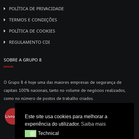
POLÍTICA DE PRIVACIDADE
TERMOS E CONDIÇÕES
POLÍTICA DE COOKIES
REGULAMENTO CDI
SOBRE A GRUPO 8
O Grupo 8 é hoje uma das maiores empresas de segurança de
capitais 100% nacionais, tanto no volume de negócios realizados,
como no número de postos de trabalho criados.
Este site usa cookies para melhorar a
experiência do utilizador.
Saiba mais
Technical
Technical