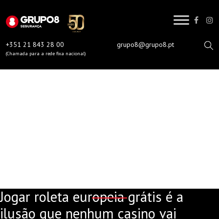
Skip
to
content
+351 21 843 28 00
grupo8@grupo8.pt
(Chamada para a rede fixa nacional)
JOGAR ROLETA
EUROPEIA GRÁTIS É A
ILUSÃO QUE NENHUM
CASINO VAI ADMITIR
Jogar roleta europeia grátis é a
ilusão que nenhum casino vai