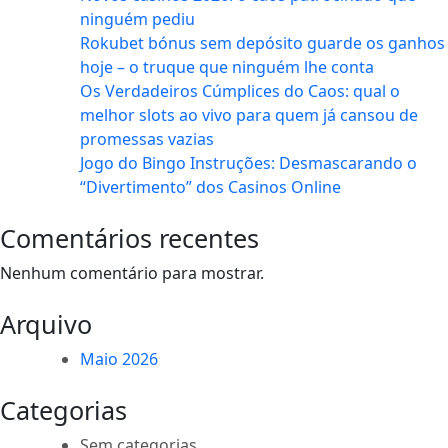
ninguém pediu
Rokubet bónus sem depósito guarde os ganhos
hoje – o truque que ninguém lhe conta
Os Verdadeiros Cúmplices do Caos: qual o
melhor slots ao vivo para quem já cansou de
promessas vazias
Jogo do Bingo Instruções: Desmascarando o
“Divertimento” dos Casinos Online
Comentários recentes
Nenhum comentário para mostrar.
Arquivo
Maio 2026
Categorias
Sem categorias