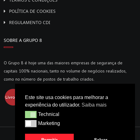
POLÍTICA DE COOKIES
REGULAMENTO CDI
SOBRE A GRUPO 8
O Grupo 8 é hoje uma das maiores empresas de segurança de
capitais 100% nacionais, tanto no volume de negócios realizados,
como no número de postos de trabalho criados.
Este site usa cookies para melhorar a
experiência do utilizador.
Saiba mais
Technical
Technical
Marketing
Marketing
Permitir
Salvar