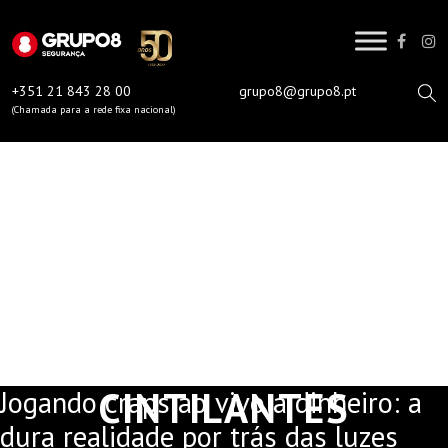
Skip
to
content
+351 21 843 28 00
grupo8@grupo8.pt
(Chamada para a rede fixa nacional)
JOGANDO CRAPS AO
VIVO A DINHEIRO: A
DURA REALIDADE POR
TRÁS DAS LUZES
CINTILANTES
Jogando craps ao vivo a dinheiro: a
dura realidade por trás das luzes