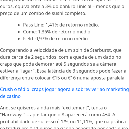
euros, equivalente a 3% do bankroll inicial – menos que o
preço de um combo de sushi completo.
Pass Line: 1,41% de retorno médio.
Come: 1,36% de retorno médio.
Field: 0,97% de retorno médio.
Comparando a velocidade de um spin de Starburst, que
dura cerca de 2 segundos, com a queda de um dado no
craps que pode demorar até 5 segundos se a câmera
estiver a “lagar”. Essa latência de 3 segundos pode fazer a
diferença entre colocar €15 ou €16 numa aposta paralela.
Crush o tédio: craps jogar agora e sobreviver ao marketing
de casino
And, se quiseres ainda mais “excitement”, tenta o
“Hardways” – apostar que o 8 aparecerá como 4+4. A
probabilidade de sucesso é 1/9, ou 11,11%, que na prática
se traduz em 0,11 euros de ganho esperado por cada euro