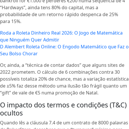
bankroll for €1.000 e perderes €200 numa sequência de 4
“Hardways”, ainda tens 80% do capital, mas a
probabilidade de um retorno rápido despenca de 25%
para 15%.
Roda a Roleta Dinheiro Real 2026: O Jogo de Matemática
que Ninguém Quer Admitir
D Alembert Roleta Online: O Engodo Matemático que Faz o
Seu Bolso Chorar
Or, ainda, a “técnica de contar dados” que alguns sites de
2022 prometem. O cálculo de 6 combinações contra 30
possíveis totaliza 20% de chance, mas a variação estatística
de ±5% faz desse método uma ilusão tão frágil quanto um
“gift” de vale de €5 numa promoção de Natal.
O impacto dos termos e condições (T&C)
ocultos
Quando lês a cláusula 7.4 de um contrato de 8000 palavras