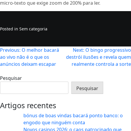
micro‑texto que exige zoom de 200% para ler.
Posted in Sem categoria
Navegação
Previous:
O melhor bacará
Next:
O bingo progressivo
ao vivo não é o que os
destrói ilusões e revela quem
de
anúncios deixam escapar
realmente controla a sorte
artigos
Pesquisar
Pesquisar
Artigos recentes
bónus de boas vindas bacará ponto banco: o
engodo que ninguém conta
Novos casinos 2026: o caos patrocinado que