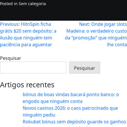
Posted in Sem categoria
Navegação
Previous:
HitnSpin ficha
Next:
Onde jogar slots
grátis $20 sem depósito: a
Madeira: o verdadeiro custo
de
ilusão que ninguém tem
da “promoção” que ninguém
artigos
paciência para aguentar
lhe conta
Pesquisar
Pesquisar
Artigos recentes
bónus de boas vindas bacará ponto banco: o
engodo que ninguém conta
Novos casinos 2026: o caos patrocinado que
ninguém pediu
Rokubet bónus sem depósito guarde os ganhos