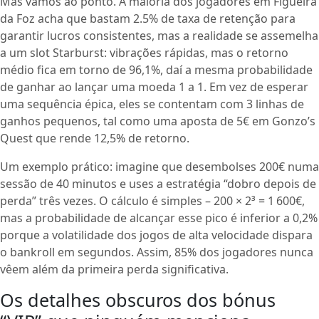
Mas vamos ao ponto. A maioria dos jogadores em Figueira
da Foz acha que bastam 2.5% de taxa de retenção para
garantir lucros consistentes, mas a realidade se assemelha
a um slot Starburst: vibrações rápidas, mas o retorno
médio fica em torno de 96,1%, daí a mesma probabilidade
de ganhar ao lançar uma moeda 1 a 1. Em vez de esperar
uma sequência épica, eles se contentam com 3 linhas de
ganhos pequenos, tal como uma aposta de 5€ em Gonzo’s
Quest que rende 12,5% de retorno.
Um exemplo prático: imagine que desembolses 200€ numa
sessão de 40 minutos e uses a estratégia “dobro depois de
perda” três vezes. O cálculo é simples – 200 × 2³ = 1 600€,
mas a probabilidade de alcançar esse pico é inferior a 0,2%
porque a volatilidade dos jogos de alta velocidade dispara
o bankroll em segundos. Assim, 85% dos jogadores nunca
vêem além da primeira perda significativa.
Os detalhes obscuros dos bónus