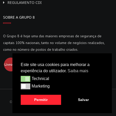
REGULAMENTO CDI
SOBRE A GRUPO 8
O Grupo 8 é hoje uma das maiores empresas de segurança de
capitais 100% nacionais, tanto no volume de negócios realizados,
como no número de postos de trabalho criados.
Este site usa cookies para melhorar a
experiência do utilizador.
Saiba mais
Technical
Technical
Marketing
Marketing
Permitir
Salvar
© GRUPO 8. ALL RIGHTS RESERVED. | ALVARÁ 5 A, B, C E D DO MAI