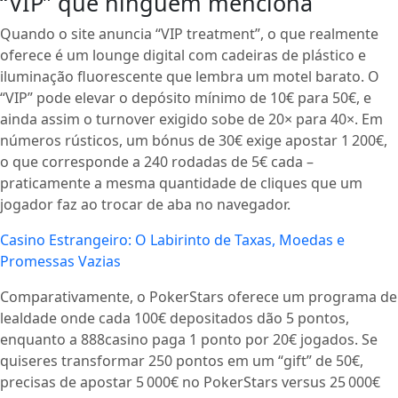
“VIP” que ninguém menciona
Quando o site anuncia “VIP treatment”, o que realmente
oferece é um lounge digital com cadeiras de plástico e
iluminação fluorescente que lembra um motel barato. O
“VIP” pode elevar o depósito mínimo de 10€ para 50€, e
ainda assim o turnover exigido sobe de 20× para 40×. Em
números rústicos, um bónus de 30€ exige apostar 1 200€,
o que corresponde a 240 rodadas de 5€ cada –
praticamente a mesma quantidade de cliques que um
jogador faz ao trocar de aba no navegador.
Casino Estrangeiro: O Labirinto de Taxas, Moedas e
Promessas Vazias
Comparativamente, o PokerStars oferece um programa de
lealdade onde cada 100€ depositados dão 5 pontos,
enquanto a 888casino paga 1 ponto por 20€ jogados. Se
quiseres transformar 250 pontos em um “gift” de 50€,
precisas de apostar 5 000€ no PokerStars versus 25 000€