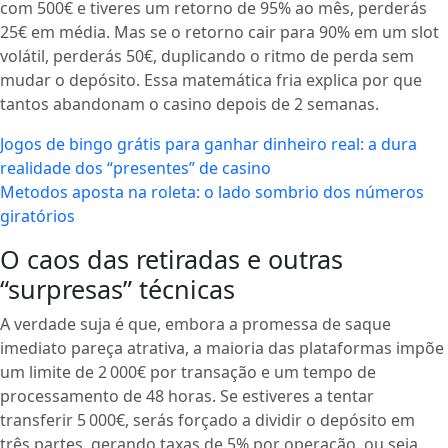
com 500€ e tiveres um retorno de 95% ao mês, perderás
25€ em média. Mas se o retorno cair para 90% em um slot
volátil, perderás 50€, duplicando o ritmo de perda sem
mudar o depósito. Essa matemática fria explica por que
tantos abandonam o casino depois de 2 semanas.
Jogos de bingo grátis para ganhar dinheiro real: a dura
realidade dos “presentes” de casino
Metodos aposta na roleta: o lado sombrio dos números
giratórios
O caos das retiradas e outras
“surpresas” técnicas
A verdade suja é que, embora a promessa de saque
imediato pareça atrativa, a maioria das plataformas impõe
um limite de 2 000€ por transação e um tempo de
processamento de 48 horas. Se estiveres a tentar
transferir 5 000€, serás forçado a dividir o depósito em
três partes, gerando taxas de 5% por operação, ou seja,