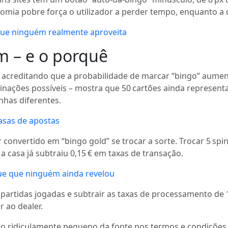
mia pobre força o utilizador a perder tempo, enquanto a ca
 que ninguém realmente aproveita
m – e o porquê
acreditando que a probabilidade de marcar “bingo” aumenta
nações possíveis – mostra que 50 cartões ainda represen
nhas diferentes.
asas de apostas
 convertido em “bingo gold” se trocar a sorte. Trocar 5 spi
a casa já subtraiu 0,15 € em taxas de transação.
que que ninguém ainda revelou
 partidas jogadas e subtrair as taxas de processamento de 
 ao dealer.
ho ridiculamente pequeno da fonte nos termos e condições – 