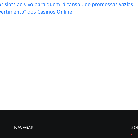
r slots ao vivo para quem já cansou de promessas vazias
vertimento” dos Casinos Online
NAVEGAR
SO