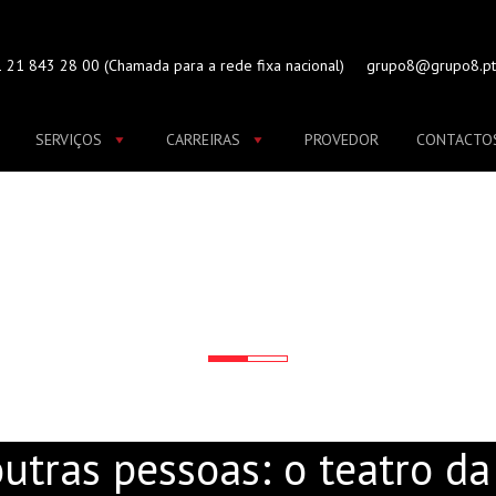
 21 843 28 00
(Chamada para a rede fixa nacional)
grupo8@grupo8.pt
SERVIÇOS
CARREIRAS
PROVEDOR
CONTACTO
GRATIS OUTRAS PESSOAS
NINGUÉM PAGA PARA ASS
 outras pessoas: o teatro 