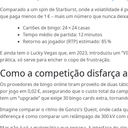
Comparado a um spin de Starburst, onde a volatilidade é p
que paga menos de 1 € – mais um número que nunca deixa d
Cartões de bingo: 24 × 24 casas
Tempo médio de partida: 12 minutos
Retorno ao jogador (RTP) estimado: 85 %
E ainda tem o Lucky Vegas que, em 2023, introduziu um “VIP
prática, só serve para encher o copo de frustração.
Como a competição disfarça 
Os provedores de bingo online tiram proveito de duas táti
por jogo em 0,02 €, assegurando que o custo total da camp
tem um “upgrade” que exige 30 bingo cards extra, tornand
Imagine comparar o ritmo de Gonzo’s Quest, onde cada qued
diferença é como comparar um relâmpago de 300 kV com u
Mas não é só a matemática que engana. A interface de algu