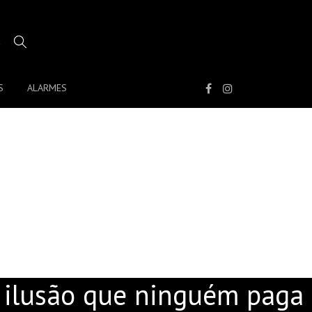
S
ALARMES
: O TEATRO DA ILUSÃO
ISTIR
da ilusão que ninguém paga