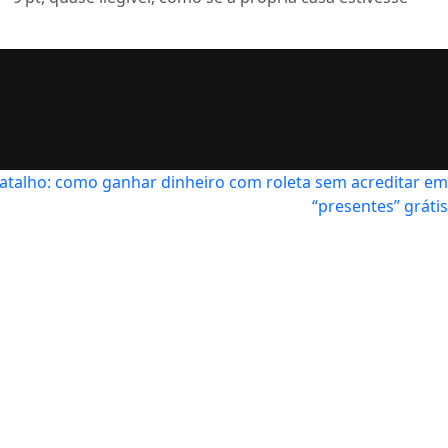
atalho: como ganhar dinheiro com roleta sem acreditar em
“presentes” grátis