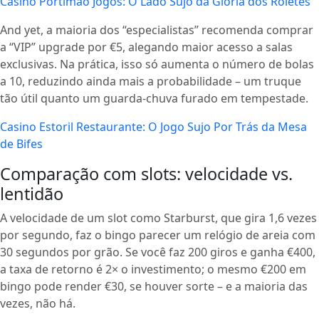
Casino Portimão Jogos: O Lado Sujo da Glória dos Roletes
And yet, a maioria dos “especialistas” recomenda comprar
a “VIP” upgrade por €5, alegando maior acesso a salas
exclusivas. Na prática, isso só aumenta o número de bolas
a 10, reduzindo ainda mais a probabilidade – um truque
tão útil quanto um guarda‑chuva furado em tempestade.
Casino Estoril Restaurante: O Jogo Sujo Por Trás da Mesa
de Bifes
Comparação com slots: velocidade vs.
lentidão
A velocidade de um slot como Starburst, que gira 1,6 vezes
por segundo, faz o bingo parecer um relógio de areia com
30 segundos por grão. Se você faz 200 giros e ganha €400,
a taxa de retorno é 2× o investimento; o mesmo €200 em
bingo pode render €30, se houver sorte – e a maioria das
vezes, não há.