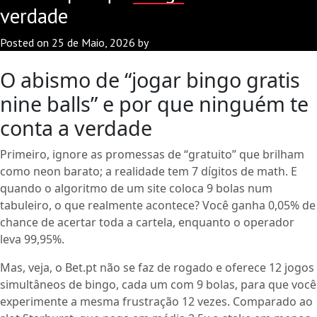
verdade
Posted on
25 de Maio, 2026
by
O abismo de “jogar bingo gratis
nine balls” e por que ninguém te
conta a verdade
Primeiro, ignore as promessas de “gratuito” que brilham
como neon barato; a realidade tem 7 dígitos de math. E
quando o algoritmo de um site coloca 9 bolas num
tabuleiro, o que realmente acontece? Você ganha 0,05% de
chance de acertar toda a cartela, enquanto o operador
leva 99,95%.
Mas, veja, o Bet.pt não se faz de rogado e oferece 12 jogos
simultâneos de bingo, cada um com 9 bolas, para que você
experimente a mesma frustração 12 vezes. Comparado ao