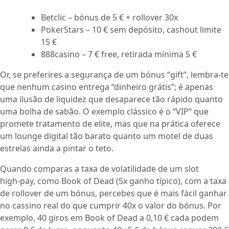
Betclic – bónus de 5 € + rollover 30x
PokerStars – 10 € sem depósito, cashout limite
15 €
888casino – 7 € free, retirada mínima 5 €
Or, se preferires a segurança de um bónus “gift”, lembra‑te
que nenhum casino entrega “dinheiro grátis”; é apenas
uma ilusão de liquidez que desaparece tão rápido quanto
uma bolha de sabão. O exemplo clássico é o “VIP” que
promete tratamento de elite, mas que na prática oferece
um lounge digital tão barato quanto um motel de duas
estrelas ainda a pintar o teto.
Quando comparas a taxa de volatilidade de um slot
high‑pay, como Book of Dead (5x ganho típico), com a taxa
de rollover de um bónus, percebes que é mais fácil ganhar
no cassino real do que cumprir 40x o valor do bónus. Por
exemplo, 40 giros em Book of Dead a 0,10 € cada podem