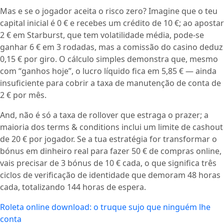
Mas e se o jogador aceita o risco zero? Imagine que o teu
capital inicial é 0 € e recebes um crédito de 10 €; ao apostar
2 € em Starburst, que tem volatilidade média, pode‑se
ganhar 6 € em 3 rodadas, mas a comissão do casino deduz
0,15 € por giro. O cálculo simples demonstra que, mesmo
com “ganhos hoje”, o lucro líquido fica em 5,85 € — ainda
insuficiente para cobrir a taxa de manutenção de conta de
2 € por mês.
And, não é só a taxa de rollover que estraga o prazer; a
maioria dos terms & conditions inclui um limite de cashout
de 20 € por jogador. Se a tua estratégia for transformar o
bónus em dinheiro real para fazer 50 € de compras online,
vais precisar de 3 bónus de 10 € cada, o que significa três
ciclos de verificação de identidade que demoram 48 horas
cada, totalizando 144 horas de espera.
Roleta online download: o truque sujo que ninguém lhe
conta