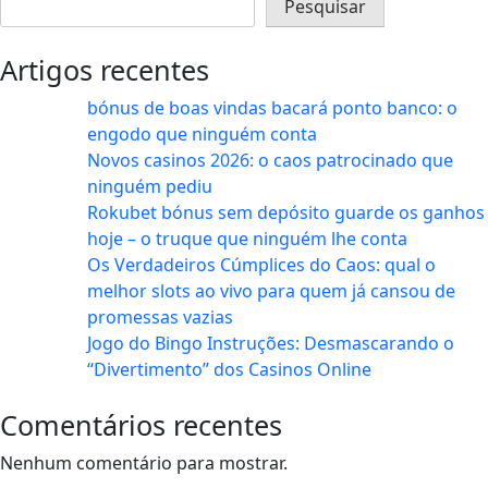
Pesquisar
Artigos recentes
bónus de boas vindas bacará ponto banco: o
engodo que ninguém conta
Novos casinos 2026: o caos patrocinado que
ninguém pediu
Rokubet bónus sem depósito guarde os ganhos
hoje – o truque que ninguém lhe conta
Os Verdadeiros Cúmplices do Caos: qual o
melhor slots ao vivo para quem já cansou de
promessas vazias
Jogo do Bingo Instruções: Desmascarando o
“Divertimento” dos Casinos Online
Comentários recentes
Nenhum comentário para mostrar.