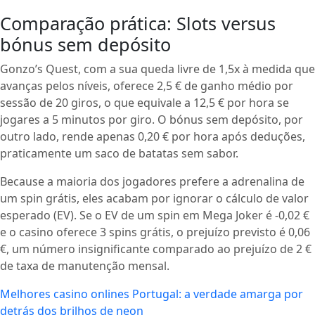
Comparação prática: Slots versus
bónus sem depósito
Gonzo’s Quest, com a sua queda livre de 1,5x à medida que
avanças pelos níveis, oferece 2,5 € de ganho médio por
sessão de 20 giros, o que equivale a 12,5 € por hora se
jogares a 5 minutos por giro. O bónus sem depósito, por
outro lado, rende apenas 0,20 € por hora após deduções,
praticamente um saco de batatas sem sabor.
Because a maioria dos jogadores prefere a adrenalina de
um spin grátis, eles acabam por ignorar o cálculo de valor
esperado (EV). Se o EV de um spin em Mega Joker é -0,02 €
e o casino oferece 3 spins grátis, o prejuízo previsto é 0,06
€, um número insignificante comparado ao prejuízo de 2 €
de taxa de manutenção mensal.
Melhores casino onlines Portugal: a verdade amarga por
detrás dos brilhos de neon