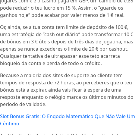
jogares com € e o casino paga em GBP, um câmbio de 0,85
pode reduzir o teu lucro em 15 %. Assim, o “guarde os
ganhos hoje” pode acabar por valer menos de 1 € real.
Or, ainda, se a tua conta tem limite de depósito de 100 €,
uma estratégia de “cash out diário” pode transformar 10 €
de bónus em 3 € úteis depois de três dias de jogatina, mas
apenas se nunca excederes o limite de 20 € por cashout.
Qualquer tentativa de ultrapassar esse teto acarreta
bloqueio da conta e perda de todo o crédito.
Because a maioria dos sites de suporte ao cliente tem
tempos de resposta de 72 horas, ao perceberes que o teu
bónus está a expirar, ainda vais ficar à espera de uma
resposta enquanto o relógio marca os últimos minutos do
período de validade.
Slot Bonus Gratis: O Engodo Matemático Que Não Vale Um
Cêntimo