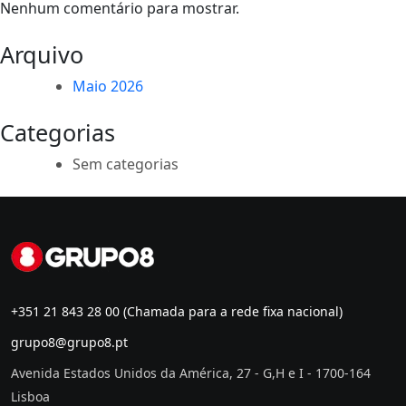
Nenhum comentário para mostrar.
Arquivo
Maio 2026
Categorias
Sem categorias
+351 21 843 28 00
(Chamada para a rede fixa nacional)
grupo8@grupo8.pt
Avenida Estados Unidos da América, 27 - G,H e I - 1700-164
Lisboa