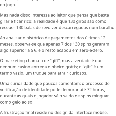
do jogo.
Mas nada disso interessa ao leitor que pensa que basta
girar e ficar rico; a realidade é que 130 giros são como
receber 130 balas de revólver descarregadas num baralho.
Ao analisar o histórico de pagamentos dos últimos 12
meses, observa‑se que apenas 7 dos 130 spins geraram
algo superior a 5 €, e o resto acabou em zero‑e‑zero.
O marketing chama‑o de “gift”, mas a verdade é que
nenhum casino entrega dinheiro grátis; o “gift” é um
termo vazio, um truque para atrair curiosos.
Uma curiosidade que poucos comentam: o processo de
verificação de identidade pode demorar até 72 horas,
durante as quais o jogador vê o saldo de spins minguar
como gelo ao sol.
A frustração final reside no design da interface mobile,