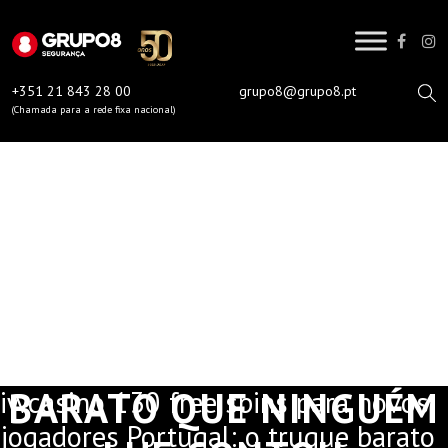
Skip
to
content
+351 21 843 28 00
grupo8@grupo8.pt
(Chamada para a rede fixa nacional)
IWCASINO 130 FREE
SPINS PARA NOVOS
JOGADORES
PORTUGAL: O TRUQUE
BARATO QUE NINGUÉM
iwcasino 130 free spins para novos
jogadores Portugal: o truque barato