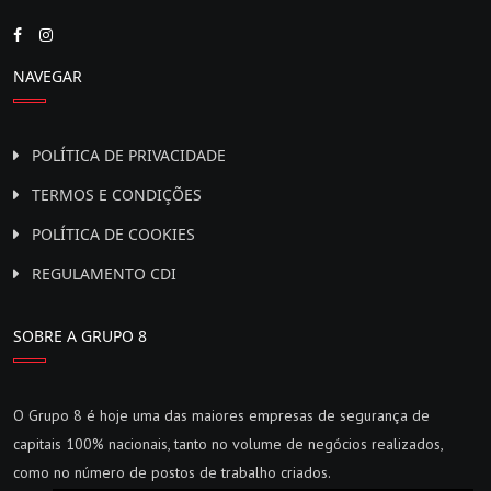
NAVEGAR
POLÍTICA DE PRIVACIDADE
TERMOS E CONDIÇÕES
POLÍTICA DE COOKIES
REGULAMENTO CDI
SOBRE A GRUPO 8
O Grupo 8 é hoje uma das maiores empresas de segurança de
capitais 100% nacionais, tanto no volume de negócios realizados,
como no número de postos de trabalho criados.