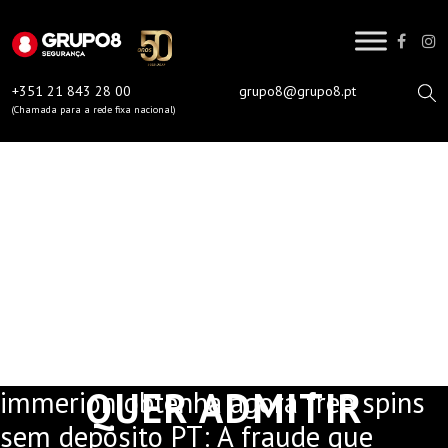
Skip
to
content
+351 21 843 28 00
grupo8@grupo8.pt
(Chamada para a rede fixa nacional)
IMMERION OBTENHA
AGORA FREE SPINS SEM
DEPÓSITO PT: A
FRAUDE QUE NINGUÉM
QUER ADMITIR
immerion obtenha agora free spins
sem depósito PT: A fraude que