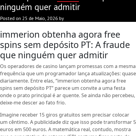
ninguém quer admitir
Posted on
25 de Maio, 2026
by
immerion obtenha agora free
spins sem depósito PT: A fraude
que ninguém quer admitir
Os operadores de casino lançam promessas com a mesma
frequência que um programador lança atualizações: quase
diariamente. Entre elas, “immerion obtenha agora free
spins sem depósito PT” parece um convite a uma festa
onde o prato principal é ar quente. Se ainda não percebeu,
deixe-me descer ao fato frio.
Imagine receber 15 giros gratuitos sem precisar colocar
um cêntimo. A publicidade diz que isso pode transformar 5
euros em 500 euros. A matemática real, contudo, mostra