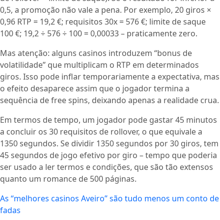
0,5, a promoção não vale a pena. Por exemplo, 20 giros ×
0,96 RTP = 19,2 €; requisitos 30x = 576 €; limite de saque
100 €; 19,2 ÷ 576 ÷ 100 = 0,00033 – praticamente zero.
Mas atenção: alguns casinos introduzem “bonus de
volatilidade” que multiplicam o RTP em determinados
giros. Isso pode inflar temporariamente a expectativa, mas
o efeito desaparece assim que o jogador termina a
sequência de free spins, deixando apenas a realidade crua.
Em termos de tempo, um jogador pode gastar 45 minutos
a concluir os 30 requisitos de rollover, o que equivale a
1350 segundos. Se dividir 1350 segundos por 30 giros, tem
45 segundos de jogo efetivo por giro – tempo que poderia
ser usado a ler termos e condições, que são tão extensos
quanto um romance de 500 páginas.
As “melhores casinos Aveiro” são tudo menos um conto de
fadas