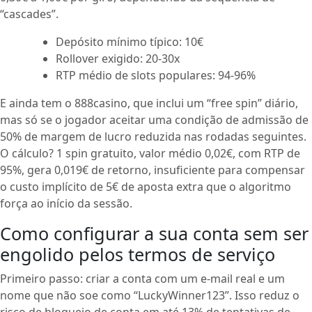
“cascades”.
Depósito mínimo típico: 10€
Rollover exigido: 20‑30x
RTP médio de slots populares: 94‑96%
E ainda tem o 888casino, que inclui um “free spin” diário,
mas só se o jogador aceitar uma condição de admissão de
50% de margem de lucro reduzida nas rodadas seguintes.
O cálculo? 1 spin gratuito, valor médio 0,02€, com RTP de
95%, gera 0,019€ de retorno, insuficiente para compensar
o custo implícito de 5€ de aposta extra que o algoritmo
força ao início da sessão.
Como configurar a sua conta sem ser
engolido pelos termos de serviço
Primeiro passo: criar a conta com um e‑mail real e um
nome que não soe como “LuckyWinner123”. Isso reduz o