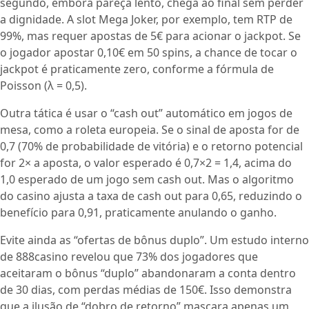
segundo, embora pareça lento, chega ao final sem perder
a dignidade. A slot Mega Joker, por exemplo, tem RTP de
99%, mas requer apostas de 5€ para acionar o jackpot. Se
o jogador apostar 0,10€ em 50 spins, a chance de tocar o
jackpot é praticamente zero, conforme a fórmula de
Poisson (λ = 0,5).
Outra tática é usar o “cash out” automático em jogos de
mesa, como a roleta europeia. Se o sinal de aposta for de
0,7 (70% de probabilidade de vitória) e o retorno potencial
for 2× a aposta, o valor esperado é 0,7×2 = 1,4, acima do
1,0 esperado de um jogo sem cash out. Mas o algoritmo
do casino ajusta a taxa de cash out para 0,65, reduzindo o
benefício para 0,91, praticamente anulando o ganho.
Evite ainda as “ofertas de bônus duplo”. Um estudo interno
de 888casino revelou que 73% dos jogadores que
aceitaram o bônus “duplo” abandonaram a conta dentro
de 30 dias, com perdas médias de 150€. Isso demonstra
que a ilusão de “dobro de retorno” mascara apenas um