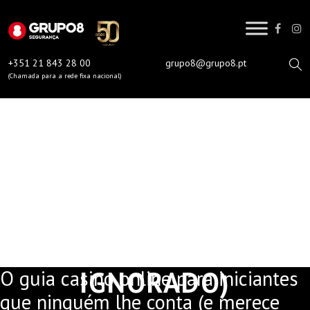
Skip
to
content
+351 21 843 28 00
grupo8@grupo8.pt
(Chamada para a rede fixa nacional)
O GUIA CASINO ONLINE
PARA INICIANTES QUE
NINGUÉM LHE CONTA (E
MERECE SER
IGNORADO)
O guia casino online para iniciantes
que ninguém lhe conta (e merece