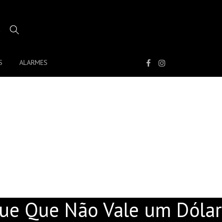
S
ALARMES
UGAL: O TRUQUE QUE
ue Que Não Vale um Dólar