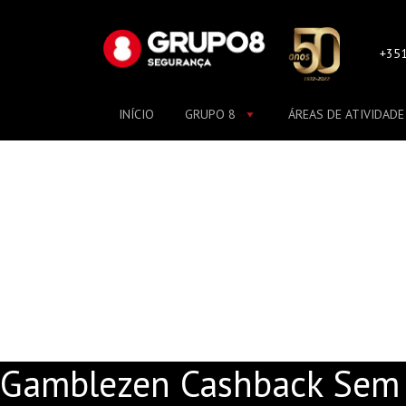
Skip
to
content
+351
INÍCIO
GRUPO 8
ÁREAS DE ATIVIDADE
GAMBLEZEN CASHBAC
Gamblezen Cashback Sem D