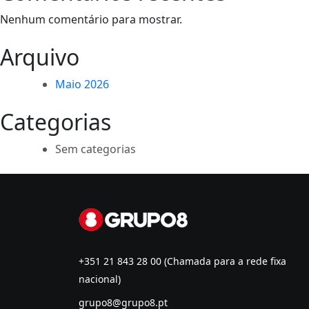
Nenhum comentário para mostrar.
Arquivo
Maio 2026
Categorias
Sem categorias
+351 21 843 28 00
(Chamada para a rede fixa
nacional)
grupo8@grupo8.pt