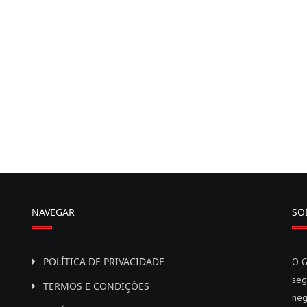
NAVEGAR
SO
POLÍTICA DE PRIVACIDADE
O G
seg
TERMOS E CONDIÇÕES
neg